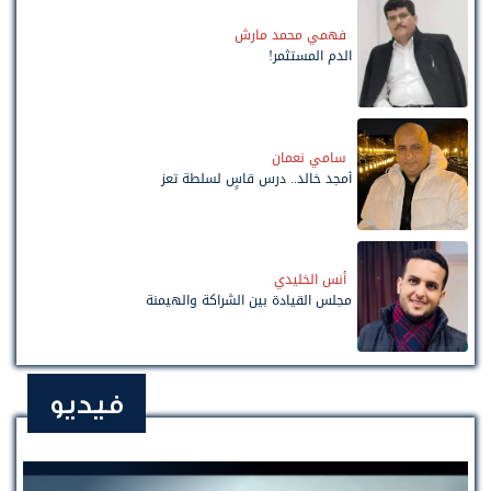
فهمي محمد مارش
الدم المستثمر!
سامي نعمان
أمجد خالد.. درس قاسٍ لسلطة تعز
أنس الخليدي
مجلس القيادة بين الشراكة والهيمنة
فيديو