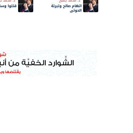
د. محمد جميح
د. محمد ج
اتهام صالح وتبرئة
قتلوا وسا
الحوثي