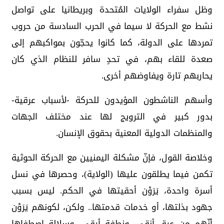
وظل سفراء الولايات المُتحدة وبريطانيا على تواصل
نشط مع الحركة لا سيما في الحرب السادسة من حروب
تمردها على الدولة، كما كانوا يحجّون بمواكبهم إلى
صعدة للقاء بهم، في تحدٍ سافر للنظام الذي كان
يحاربهم تارة ويفاوضهم أخرى.
وأسهم الناشطون المؤيدون للحركة -لأسباب عرقية-
بدور كبير في الترويج لها عند مختلف الجهات
والمنظمات الدولية المعنية بحقوق الإنسان.
وخلاصة القول، فإنّ مشكلة اليمنيين مع الحركة الحوثية
تكمن فيما يطلقون عليها (الولاية)، وحصرها في نسل
أسرة واحدة، يَرَوْن أحقيتها في الحكم. ليس بسبب
جهود بذلتها، أو خدمات قدمتها.. ولكن، لكونهم يَرَوْن
أنّهم من عرق أنقى، ونطفة أرقى، وسلالة اصطفاها