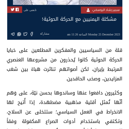
سمير رشاد اليوسفي
تابعنى على
مشكلة اليمنيين مع الحركة الحوثية!
مشاركة
Monday 25 December 2023 الساعة 11:26 am
قلة من السياسيين والمفكرين المطلعين على خبايا
الحركة الحوثية كانوا يُحذرون من مشروعها العنصري
المرتبط بإيران، لكن أصواتهم تناثرت هباءً بين شغب
المزايدين، وصخب الحاقدين.
وكثيرون دافعوا عنها وساندوها بحسن نيّة، على وَهم
أنّها تُمثل أقلية مذهبية مضطهدة، إذا أُتيح لها
الانخراط في العمل السياسي؛ ستتخلى عن السلاح،
وتكتفي باستخدام أدوات الصراع المكفولة وفقاً