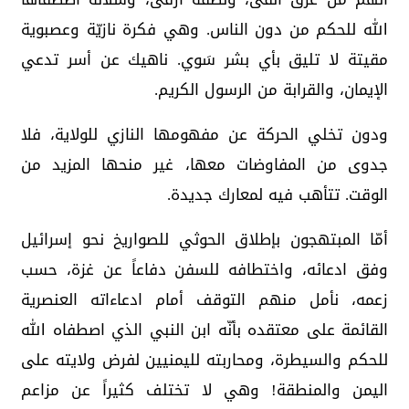
الله للحكم من دون الناس. وهي فكرة نازيّة وعصبوية
مقيتة لا تليق بأي بشر سَوي. ناهيك عن أسر تدعي
الإيمان، والقرابة من الرسول الكريم.
ودون تخلي الحركة عن مفهومها النازي للولاية، فلا
جدوى من المفاوضات معها، غير منحها المزيد من
الوقت. تتأهب فيه لمعارك جديدة.
أمّا المبتهجون بإطلاق الحوثي للصواريخ نحو إسرائيل
وفق ادعائه، واختطافه للسفن دفاعاً عن غزة، حسب
زعمه، نأمل منهم التوقف أمام ادعاءاته العنصرية
القائمة على معتقده بأنّه ابن النبي الذي اصطفاه الله
للحكم والسيطرة، ومحاربته لليمنيين لفرض ولايته على
اليمن والمنطقة! وهي لا تختلف كثيراً عن مزاعم