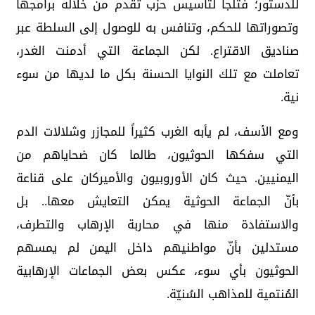
للدستور؛ فتلجأ لتأسيس حزب تُقدم من خلاله برامجها
وتصوراتها للحكم، وتنافس به للوصول إلى السلطة عبر
صناديق الاقتراع. لكن الجماعة التي أدمنت الغدر،
تعاملت مع تلك النوايا الحسنة بكل ما لديها من سوء
نية.
ومع الأسف، لم يأبه الغرب كثيراً للمجازر وشلالات الدم
التي سفكها الحوثيون، طالما كان ضحاياهم من
اليمنيين. حيث كان الأوروبيون والأميركان على قناعة
بأنّ الجماعة الحوثية يمكن التعايش معها.. بل
والاستفادة منها في محاربة الإرهاب والتطرف،
مستدلين بأنّ مواطنيهم داخل اليمن لم يمسهم
الحوثيون بأي سوء، عكس بعض الجماعات الإرهابية
المُنتمية للمذاهب السُنيّة.