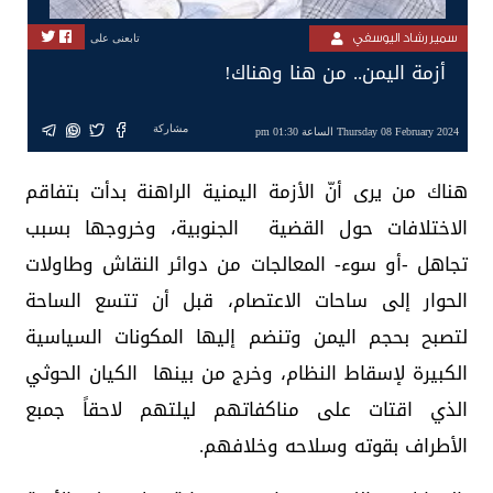
سمير رشاد اليوسفي
تابعنى على
أزمة اليمن.. من هنا وهناك!
مشاركة
Thursday 08 February 2024 الساعة 01:30 pm
هناك من يرى أنّ الأزمة اليمنية الراهنة بدأت بتفاقم
الاختلافات حول القضية الجنوبية، وخروجها بسبب
تجاهل -أو سوء- المعالجات من دوائر النقاش وطاولات
الحوار إلى ساحات الاعتصام، قبل أن تتسع الساحة
لتصبح بحجم اليمن وتنضم إليها المكونات السياسية
الكبيرة لإسقاط النظام، وخرج من بينها الكيان الحوثي
الذي اقتات على مناكفاتهم ليلتهم لاحقاً جمبع
الأطراف بقوته وسلاحه وخلافهم.