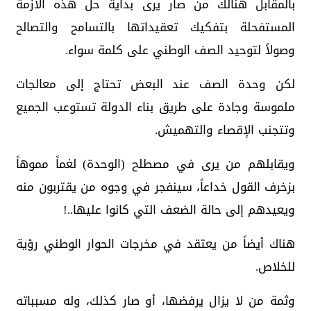
بالمقابل هنالك من صار يرى بداية حل هذه الأزمة
المستفحلة بتفكيك تعقيداتها بالتسامح والتصالح
وصولاً لتوحيد الصف الوطني على كلمة سواء.
لكن وحدة الصف عند البعض تحتاج إلى معالجات
ملموسة وجادة على طريق بناء الدولة تستوعب الجميع
وتتجنب الإقصاء والتهميش.
ويقابلهم من يرى في مصطلح (الوحدة) لغماً مموهاً
بزخرف القول خداعاً، سينفجر في وجوه من يقتربون منه
ويعيدهم إلى حالة الضعف التي كانوا عليها..!
هناك أيضاً من يعتقد في مخرجات الحوار الوطني رؤية
للخلاص.
وثمة من لا يزال يرفضها، أو صار كذلك، وله مسبباته