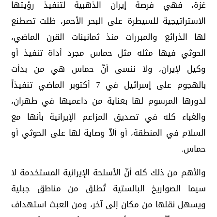
غزة، فهي فرصة إيران الذهبية لتنفيذ رؤيتها
الاستراتيجية للسيطرة على البحر الأحمر، ظلت تصطنع
لها الذرائع والمبررات منذ ثمانينات القرن الماضي،
الحوثي فيها مثله مثل حماس مجرد أداة تنفيذ أو
وكيل لإيران، ولا ننسى أنّ حماس هي من بدأت
بالهجوم على إسرائيل في 7 أكتوبر الماضي تنفيذاً
لدورها المرسوم لها بعناية من داعميها في طهران،
والغباء كله في تصديق المزاعم الإيرانية بأنها مع
السلام في المنطقة، أو ألاّ وصاية لها على الحوثي أو
حماس.
والأهم من ذلك كله أنّ الأسلحة الإيرانية المستخدمة لا
سيما الصواريخ البالستية تُطلق من مناطق جبلية
ويسهل نقلها من مكان إلى آخر، ومن العبث استهداف