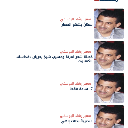
سمير رشاد اليوسفي
سجّانٌ يشكو الحصار
سمير رشاد اليوسفي
خصلة شعر امرأة وعسيب شيخ يعريان «قداسة»
الكهنوت
سمير رشاد اليوسفي
17 ساعة فقط
سمير رشاد اليوسفي
عنصرية بطلاء إلهي