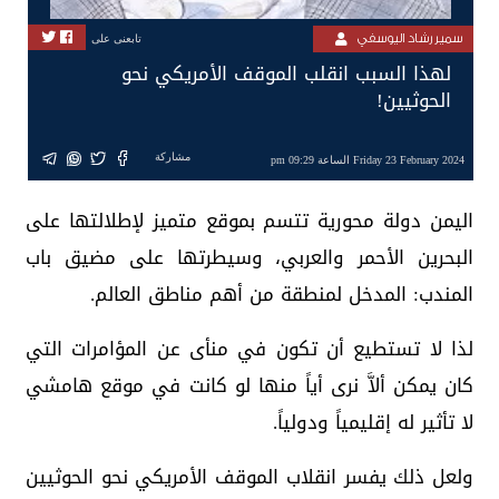
سمير رشاد اليوسفي
تابعنى على
لهذا السبب انقلب الموقف الأمريكي نحو
الحوثيين!
مشاركة
Friday 23 February 2024 الساعة 09:29 pm
اليمن دولة محورية تتسم بموقع متميز لإطلالتها على
البحرين الأحمر والعربي، وسيطرتها على مضيق باب
المندب: المدخل لمنطقة من أهم مناطق العالم.
لذا لا تستطيع أن تكون في منأى عن المؤامرات التي
كان يمكن ألاَّ نرى أياً منها لو كانت في موقع هامشي
لا تأثير له إقليمياً ودولياً.
ولعل ذلك يفسر انقلاب الموقف الأمريكي نحو الحوثيين