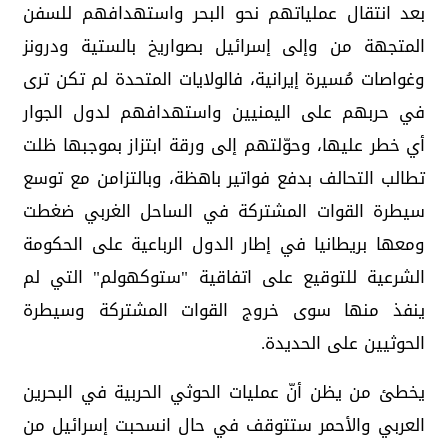
بعد انتقال عملياتهم نحو البحر واستهدافهم للسفن
المتجهة من وإلى إسرائيل بصواريخ بالستية ودرونز
وغواصات مُسيرة إيرانية، فالولايات المتحدة لم تكن ترى
في حربهم على اليمنيين واستهدافهم لدول الجوار
أي خطر عليها، وحوّلتهم إلى ورقة ابتزاز بموجبها ظلت
تطالب التحالف بدفع فواتير باهظة، وبالتزامن مع توسع
سيطرة القوات المشتركة في الساحل الغربي ضغطت
ومعها بريطانيا في إطار الدول الرباعية على الحكومة
الشرعية للتوقيع على اتفاقية "ستوكهولم" التي لم
ينفذ منها سوى خروج القوات المشتركة وسيطرة
الحوثيين على الحديدة.
يخطئ من يظن أنّ عمليات الحوثي الحربية في البحرين
العربي والأحمر ستتوقف في حال انسحبت إسرائيل من