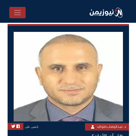
د. عبدالوهاب طواف
تابعنى على