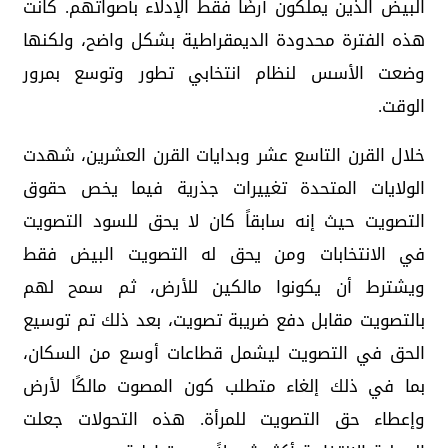
البيض الذين يملكون أرضًا فقط الإدلاء بأصواتهم. كانت
هذه الفترة محدودة الديمقراطية بشكل واضح، ولكنها
وضعت الأسس لنظام انتخابي تطور وتوسع بمرور
الوقت.
خلال القرن التاسع عشر وبدايات القرن العشرين، شهدت
الولايات المتحدة تغييرات جذرية فيما يخص حقوق
التصويت حيث إنه سابقاً كان لا يحق للسود التصويت
في الانتخابات ومن يحق له التصويت البيض فقط
ويشترط أن يكونوا مالكين للأرض، ثم سمح لهم
بالتصويت مقابل دفع ضريبة تصويت، بعد ذلك تم توسيع
الحق في التصويت ليشمل قطاعات أوسع من السكان،
بما في ذلك إلغاء متطلب كون المصوت مالكًا لأرض
وإعطاء حق التصويت للمرأة. هذه التحولات جعلت