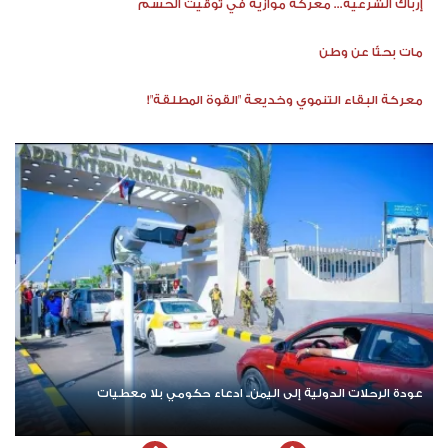
إرباك الشرعية... معركة موازية في توقيت الحسم
مات بحثًا عن وطن
معركة البقاء التنموي وخديعة "القوة المطلقة"!
عودة الرحلات الدولية إلى اليمن.. ادعاء حكومي بلا معطيات