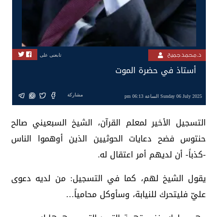
د. محمد جميح
تابعنى على
أستاذ في حضرة الموت
مشاركة
Sunday 06 July 2025 الساعة 06:13 pm
التسجيل الأخير لمعلم القرآن، الشيخ السبعيني صالح
حنتوس فضح دعايات الحوثيين الذين أوهموا الناس
-كذباً- أن لديهم أمر اعتقال له.
يقول الشيخ لهم، كما في التسجيل: من لديه دعوى
عليّ فليتحرك للنيابة، وسأوكل محامياً…