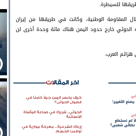
ريقها للسيطرة.
ل المقاومة الوطنية، وكانت في طريقها من إيران
 الحوثي خارج حدود اليمن هناك مائة وحدة أخرى لن
هزائم العرب.
اخر المقالات
في
كيف يخسر اليمن جيلاً كاملًا في
 يصنع التغيير!
فصول الحوثي؟
الحوثي.. شريك في صناعة المأساة
في
الإنسانية
اً لم نستطع
 نضالي شعبي؟
إرباك الشرعية... معركة موازية في
توقيت الحسم