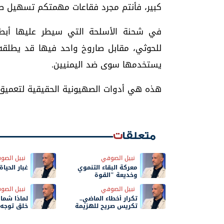
كبير، فأنتم مجرد فقاعات مهمتكم تسهيل ط
في شحنة الأسلحة التي سيطر عليها أبطا
للحوثي، مقابل صاروخ واحد فيها قد يطلقه
يستخدمها سوى ضد اليمنيين.
هذه هي أدوات الصهيونية الحقيقية لتعميق 
متعلقات
نبيل الصوفي
نبيل الصو
معركة البقاء التنموي
غبار الحياة
وخديعة "القوة
المطلقة"!
نبيل الصوفي
نبيل الصو
تكرار أخطاء الماضي..
لماذا شمال
تكريس صريح للهزيمة
خلق توجه
المستمرة