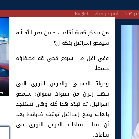
يوهات
انفوجرافيك
English
من يتذكر كمية أكاذيب حسن نصر الله أنه
سيمحو إسرائيل بتكة زر؟
وفي أقل من أسبوع مُحي هو وخلفاؤه
جميعاً.
ودولة الخميني والحرس الثوري التي
تنهب إيران من سنوات بعنوان: سنمحو
عودة
إسرائيل، ثم تبدّد هذا كله وهي تستنجد
بالعالم يقنع إسرائيل توقف ضرباتها بعد
أن قتلت قيادات الحرس الثوري في
ساعات.