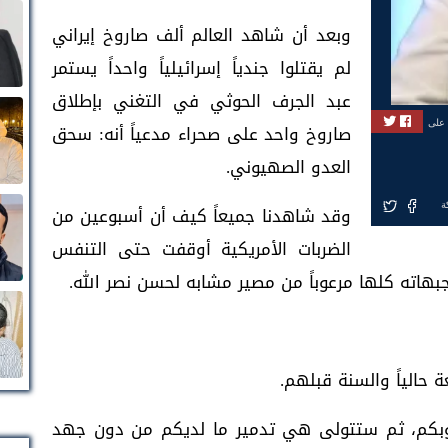
وبعد أن شاهد العالم ألف صاروخ إيراني
لم يقتلوا جندياً إسرائيلياً واحداً يستمر
عبد الجرف الحوثي في التغني بإطلاق
 على
صاروخ واحد على صحراء مدعياً أنه: سحق
العدو الصهيوني.
ة
وقد شاهدنا جميعاً كيف أن أسبوعين من
الضربات الأمريكية أوقفت حتى التنفس
هاته كلها مرعوباً من مصير مشابه لحسن نصر الله.
ة حالياً والسنة قبلهم.
شعوبكم، ثم ستتولى هي تدمير ما لديكم من دون جهد