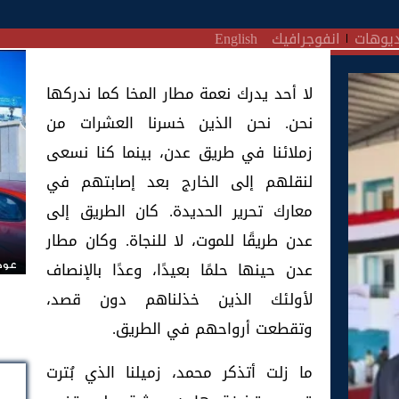
يوهات
انفوجرافيك
English
لا أحد يدرك نعمة مطار المخا كما ندركها
نحن. نحن الذين خسرنا العشرات من
زملائنا في طريق عدن، بينما كنا نسعى
لنقلهم إلى الخارج بعد إصابتهم في
معارك تحرير الحديدة. كان الطريق إلى
عدن طريقًا للموت، لا للنجاة. وكان مطار
عدن حينها حلمًا بعيدًا، وعدًا بالإنصاف
عودة
لأولئك الذين خذلناهم دون قصد،
وتقطعت أرواحهم في الطريق.
ما زلت أتذكر محمد، زميلنا الذي بُترت