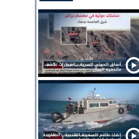
أنفاق الحوثي السرية .. انفجارات تكشف
ماتخفيه الجبال
إنقاذ طاقم السفينة الهندية .. المقاومة