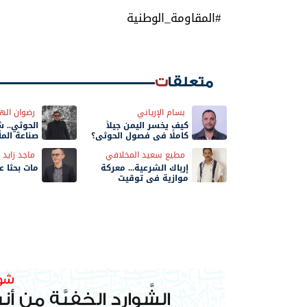
#المقاومة_الوطنية
متعلقات
بسام الإرياني
رضوان اله
كيف يخسر اليمن جيلاً
الحوثي.. 
كاملًا في فصول الحوثي؟
صناعة المأ
مطيع سعيد المخلافي
ماجد زايد
إرباك الشرعية... معركة
مات بحثًا 
موازية في توقيت
الحسم