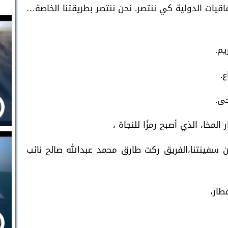
تفاقيات الدولية كي ننتصر. نحن ننتصر بطريقتنا الخاصة…
يم.
.
حى.
لمخا، الذي أصبح رمزًا للنجاة ،
بان سفينتنا،الفريق ركت طارق محمد عبدالله صالح نائب
طار،