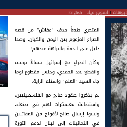
يوهات
انفوجرافيك
English
المتحري طبعاً حذف "عفاش" من قصة
الصراع المزعوم بين اليمن والكيان، وهذا
دليل على الدقة والنزاهة عندهم!
وكأن الصراع مع إسرائيل شمالاً توقف
وانقطع بعد الحمدي، وجلس مقطوع لوما
جاء السيد "العلم" واستلم الراية.
عودة
لم يذكروا جهود صالح مع الفلسطينيين،
واستضافة معسكرات لهم في صنعاء،
ونسوا إرسال صالح لأفواج من المقاتلين
في الثمانينات إلى لبنان لدعم الثورة