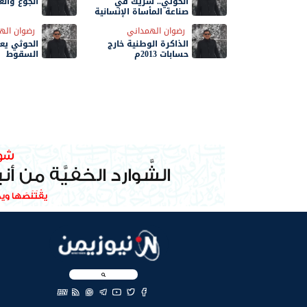
الحوثي.. شريك في
الجوع وال
صناعة المأساة الإنسانية
رضوان الهمداني
رضوان اله
الذاكرة الوطنية خارج
الحوثي ي
حسابات 2013م
السقوط
EN