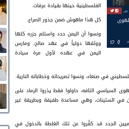
الفلسطينية حينها بقيادة عرفات.
 على
كل هذا ماهوش ضمن جذور الصراع.
الهوى
ونسوا أن اليمن حدد واستلم جزره كلها
ووثقها دولياً في عهد صالح، ومارس
ة
اليمن في عهده لأول مرة سيادة
سطيني في صنعاء، ونسوا تصريحاته وخطاباته النارية.
ى السياسي التافه، حاولوا فقط يذروا الرماد على
ميين في الستينات، وهي مساعدة طفيفة وبطريقة غير
يين الجدد قد كفَّروا عن تلك الغلطة بالدخول في