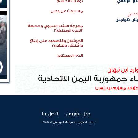
عدو الوهمي
توقيت الحسم
مات بحثًا عن وطن
مداني
عيش هواجس
معركة البقاء التنموي وخديعة
"القوة المطلقة"!
الحوثيون والتصعيد على إيقاع
واشنطن وطهران
الدم المستثمر!
(current)
(current)
حول نيوزيمن
إتصل بنا
جميع الحقوق محفوظة لنيوزيمن © 2026