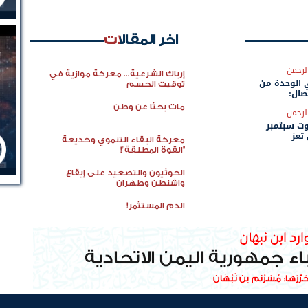
اخر المقالات
لرحمن
إرباك الشرعية... معركة موازية في
ي الوحدة من
توقيت الحسم
صال:
"الزُبيدي" وخطاب 14
مات بحثًا عن وطن
لرحمن
ت سبتمبر
تعز
معركة البقاء التنموي وخديعة
"القوة المطلقة"!
الحوثيون والتصعيد على إيقاع
واشنطن وطهران
الدم المستثمر!