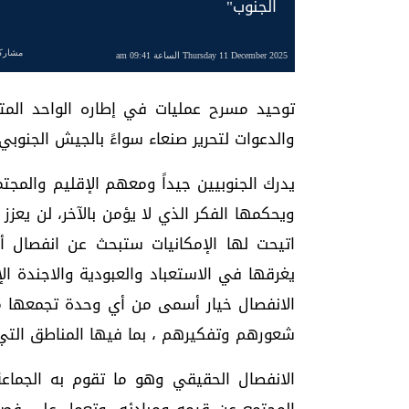
الجنوب"
مشارك
Thursday 11 December 2025 الساعة 09:41 am
توحيد مسرح عمليات في إطاره الواحد المتم
والدعوات لتحرير صنعاء سواءً بالجيش الجنوبي 
يدرك الجنوبيين جيداً ومعهم الإقليم والمجتم
ويحكمها الفكر الذي لا يؤمن بالآخر، لن يع
اتيحت لها الإمكانيات ستبحث عن انفصال أ
يغرقها في الاستعباد والعبودية والاجندة ا
الانفصال خيار أسمى من أي وحدة تجمعها مع
شعورهم وتفكيرهم ، بما فيها المناطق التي 
الانفصال الحقيقي وهو ما تقوم به الجما