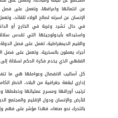
المجتمع عن قيمه ومبادئه، وتعمل على فصل 
عن انتمائها واعرافها، وتعمل على فصل
الإنسان عن اسرته لصالح الولاء للقائد، وت
في حال تشرد وغربة في الخارج أو الداخ
واستبداله بأيدولوجيتها التي تقدس سلا
والقيم الديمقراطية، تعمل على فصل الدولة 
أجراء يعملون بالسخرية، وتعمل على فصل الإ
الفقهي الذي يخدم فكرة الحكم لسلالة إلى ي
كل أساليب الانفصال وعواملها هي ما تنفذ
إداري لبقعة جغرافية من البلاد، الخطر ال
ترتيب أوراقها ومسرح عملياتها وخططها وقو
للأرض والإنسان ودول الإقليم والمجتمع الدو
بالتحرك نحو صنعاء، فهذا مؤشر على فهم وإد