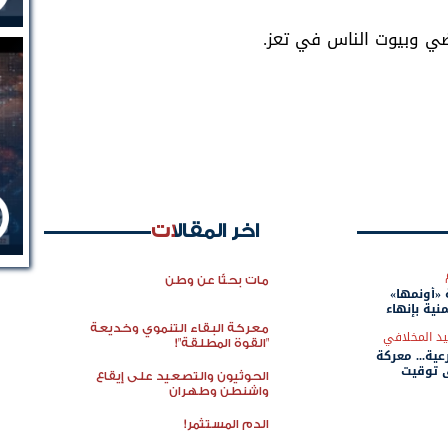
ي وبيوت الناس في تعز.
اخر المقالات
مات بحثًا عن وطن
«أونمها»
ية بإنهاء
معركة البقاء التنموي وخديعة
د المخلافي
"القوة المطلقة"!
عية... معركة
 توقيت
الحوثيون والتصعيد على إيقاع
واشنطن وطهران
الدم المستثمر!