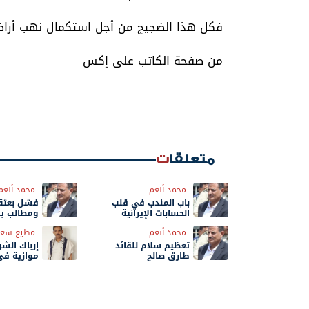
فكل هذا الضجيج من أجل استكمال نهب أراض
من صفحة الكاتب على إكس
متعلقات
محمد أنعم
محمد أنعم
باب المندب في قلب
فشل بعثة 
الحسابات الإيرانية
ومطالب يمن
ولايتها
محمد أنعم
مطيع سعي
‏تعظيم سلام للقائد
إرباك الشر
طارق صالح
موازية في
الحسم