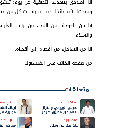
أنا الملاحق بتهديد التصفية كل يوم؛ تنشقّ
ومنحها الله قائدًا يحمل قلبه حبّ كل من فيه
أنا من الخوخة، من المخا، من رأس العارة
والسلام.
أنا من الساحل، من أقصاه إلى أقصاه.
من صفحة الكاتب على الفيسبوك
متعلقات
مجاهد القب
مطيع سعي
الحرس الإيراني وابتزاز
إرباك الشر
العالم عبر مضيق هرمز
موازية في
الحسم
ماجد زايد
نبيل الصو
مات بحثًا عن وطن
معركة البق