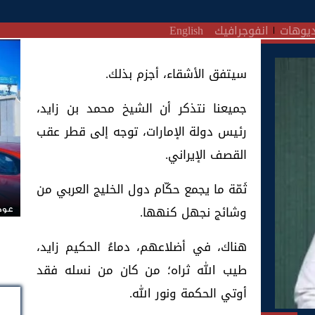
يوهات
انفوجرافيك
English
سيتفق الأشقاء، أجزم بذلك.
جميعنا نتذكر أن الشيخ محمد بن زايد،
رئيس دولة الإمارات، توجه إلى قطر عقب
القصف الإيراني.
ثَمّة ما يجمع حكّام دول الخليج العربي من
وشائج نجهل كنهها.
عودة
هناك، في أضلاعهم، دماءُ الحكيم زايد،
طيب الله ثراه؛ من كان من نسله فقد
أوتي الحكمة ونور الله.