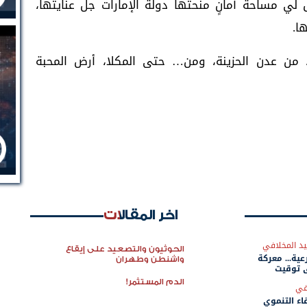
 لي مساحة أمانٍ منحتها دولة الإمارات جلّ عنايتها،
ا.
، من عدن الحزينة، ومن… حتى المكلا، أرض المحبة
اخر المقالات
د المخلافي
الحوثيون والتصعيد على إيقاع
عية... معركة
واشنطن وطهران
 توقيت
الدم المستثمر!
في
اء التنموي