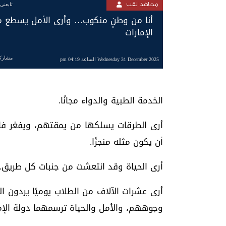
مجاهد القب
تابعنى
أنا من وطنٍ منكوب… وأرى الأمل يسطع 
الإمارات
مشارك
Wednesday 31 December 2025 الساعة 04:19 pm
الخدمة الطبية والدواء مجانًا.
أرى الطرقات يسلكها من يمقتهم، ويفغر فاه
أن يكون مثله منجزًا.
أرى الحياة وقد انتعشت من جنبات كل طريق.
أرى عشرات الآلاف من الطلاب يوميًا يردون ا
وجوههم، والأمل والحياة ترسمهما دولة الإ