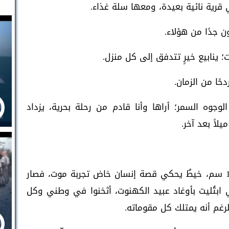
 قرية نائية بعيدة، ومعها سلة غذاء.
ن جدًا من هؤلاء.
؛ ينابيع خيرٍ تتدفق إلى كل منزل.
ًا من الزمان.
وه السمر؛ أراها وأنا قادم من رحلة بحرية، يزداد
لاً بعد آخر.
أنا من وطن منكوب؛ يخط ذراعي، بمسافة 18 سم، خيطٌ يحكي قصة إنسان خاض تجربة موت، فصار
تي ابتُليت بأوغاد عبيد الكهنوت، أثخنوا في وطني وكل
رغم أنه يمتلك كل مقوماته.