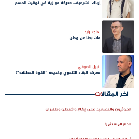
إرباك الشرعية... معركة موازية في توقيت الحسم
ماجد زايد
مات بحثًا عن وطن
نبيل الصوفي
معركة البقاء التنموي وخديعة "القوة المطلقة"!
اخر المقالات
الحوثيون والتصعيد على إيقاع واشنطن وطهران
الدم المستثمر!
أمجد خالد.. درس قاسٍ لسلطة تعز