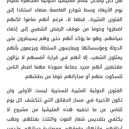
هل كان بإمكان عناصر المليشيا الحوثية المجاهرة بصيام
يوم الأربعاء وسط شوارع العاصمة صنعاء استنادا إلى
الفتوى المثيرة.. قطعا لا، فرغم أنهم صاموا لكنهم
اضطروا وخوفا من موقف الرفض الشعبي إلى إخفاء
صيامهم، وهو ما يؤكد أنهم حتى وهم يسيطرون على
الدولة ومؤسساتها ويمارسون السلطة ويزعمون بأنهم
يمثلون الشعب، إلا أنهم في قرارة أنفسهم لا يزالون
مقتنعين أنهم مجرد جماعة منبوذة مهما اضطر الناس
للسكوت عنهم أو مجاراتهم خوفا من بطشهم.
الفتوى الحوثية المثيرة للسخرية ليست الأولى ولن
تكون الأخيرة في مسار الحقائق التي تتكشف كل يوم
للناس عن ما تخفيه هذه المليشيا من مشروع لا
يكتفي بتقديس شعار الموت والتلذذ بقتلهم، ونهب
أرزاقهم، وانتهاك حقوقهم، ومصادرة حرياتهم، وتدمير