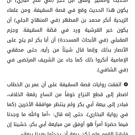
الحديث والسير. ونفى ابن حجر (في فتح الباري) أن
يكون هذا الحديث وقع في قصة السقيفة. ومن علماء
الزيدية أنكر محمد بن المطهر (في المنهاج الجلي) أن
يكون خبر القرشية ورد في قصّة السقيفة. وجزم
المقبلي (في الأبحاث المسددة) أن أبا بكر لم يتج على
الأنصار بذلك وإنما قال شيئاً من رأيه. حتى محققي
الإمامية أنكروا ذلك كما جاء عن الشريف المرتضى في
(في الشافي).
❹ اتفقت روايات قصة السقيفة على أن عمر بن الخطاب
اضطر إلى قطع النـزاع خوفاً من اتساع رقعة الخلاف،
فبادر إلى بيعة أبي بكر ولم ينتظر موافقة الآخرين (كما
في رواية البخاري)، حتى إنه قال: «أما والله ما وجدنا
فيما حضرنا أمراً هو أوفق من مبايعة أبي بكر، خشينا إن
فارقنا القوم ولم تكن بيعة أن يحدثوا بعدنا بيعة».