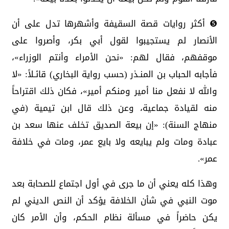
❺ أكثر روايات قصة السقيفة وأشهرها تدل على أن
الأنصار لم يستجيبوا لقول أبي بكر، وأصروا على
موقفهم، فقال لهم: «نحن الأمراء وأنتم الوزراء»،
فأجابه الحباب بن المنـذر (حسب رواية البخاري) قائـلاً: «لا
والله لا نفعل منا أمير ومنكم أمير»، فكان ذلك اقتراحاً
منه لقيادة جماعية، وعن ذلك قال ابن تيمية (في
منهاج السنة): «إن بيعة الصديق تخلف عنها سعد بن
عبادة ومات ولم يبايعه ولا بايع عمر، ومات في خلافة
عمر».
وهذا كله يعني أن ما جرى في أول اجتماع للصحابة بعد
موت النبي في شأن الخلافة يؤكد أن النص الديني لم
يكن حاضراً في مسألة نظام الحكم، وأن الأمر كان