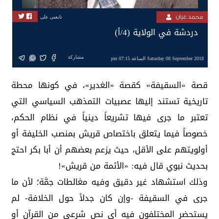
محمد عزان
تابعنى على
دردشة في الولاية (4/أ)
مشاركة
Saturday 08 September 2018 الساعة 07:15 pm
قصة «السقيفة» كقصة «الغدير»، في كونها محطة
تاريخية تستند إليها عصبيات التمذهب السياسي التي
تعتبر ما جرى فيها تشريعاً دينياً في نظام الحكم،
خصوصاً فيما يتعلق باختصاص قريش بمنصب الخليفة أو
أولويتهم على الأقل، حيث يزعم بعضهم أن أبا بكر احتج
بحديث نبوي قال فيه: «الأئمة من قريش»!
وذلك استشهاد غير دقيق وفيه مغالطات جمَّة؛ لأن ما
جرى في السقيفة -وإن كان جدلاً حول الخلافة- لم
يستحضر المختلفون فيه أي نص شرعي من القرآن أو