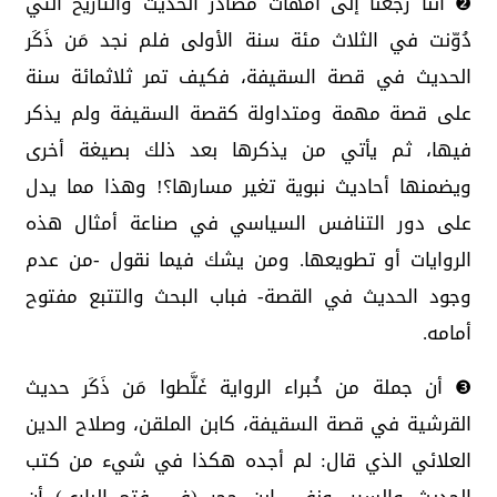
❷ أننا رجعنا إلى أمهات مصادر الحديث والتاريخ التي
دُوّنت في الثلاث مئة سنة الأولى فلم نجد مَن ذَكَر
الحديث في قصة السقيفة، فكيف تمر ثلاثمائة سنة
على قصة مهمة ومتداولة كقصة السقيفة ولم يذكر
فيها، ثم يأتي من يذكرها بعد ذلك بصيغة أخرى
ويضمنها أحاديث نبوية تغير مسارها؟! وهذا مما يدل
على دور التنافس السياسي في صناعة أمثال هذه
الروايات أو تطويعها. ومن يشك فيما نقول -من عدم
وجود الحديث في القصة- فباب البحث والتتبع مفتوح
أمامه.
❸ أن جملة من خُبراء الرواية غَلَّطوا مَن ذَكَر حديث
القرشية في قصة السقيفة، كابن الملقن، وصلاح الدين
العلائي الذي قال: لم أجده هكذا في شيء من كتب