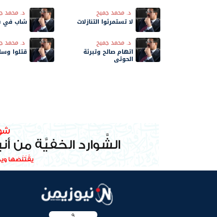
د. محمد جميح
د. محمد ج
لا تستمرئوا التنازلات
شاب في فو
د. محمد جميح
د. محمد ج
اتهام صالح وتبرئة
قتلوا وسا
الحوثي