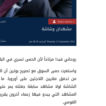
د. محمد جميح
تابعنى
مشهدان وشاشة
مشارك
Thursday 13 September 2018 الساعة 08:39 pm
روحاني فبدا مرتاحاً لأن الحمى تسري في الباز
واستعرت حمى السوق مع تصريح بوتين أن الصبر
من تدفق ملايين اللاجئين على أوروبا. ما
الشاشة لولا مشاهد سابقة جعلته يمر عل
المشاهد التي يبدو فيها زعماء آخرون يقرر
القومي.