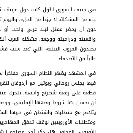
في جنيف السوري الأول كانت دول عربية تشت
جزء من المشكلة، لا جزءاً من الحل»، واليوم
دون أن يحضر ممثل لبلد عربي واحد، أو
واقعيته ودراميته ووجعه. مشكلة العرب أنهم
يجيدون الحروب البينية، التي تعد سبب فشل
غالباً من الأصدقاء.
في المشهد يظهر النظام السوري مفاخراً لم
فيما يجلس روحاني وبوتين مع أردوغان لتقري
قطعة على رقعة شطرنج واسعة، يتحرك فيها ف
أن تحسن بها شروط وضعها الإقليمي، ووضع نظ
يتلاءم مع متطلبات واشنطن في حربها المفتو
ومتطلبات الأوروبيين لوقف تدفق المهاجرين
الأوروبي المجاور. هل ذكر أحد مصلحة ا