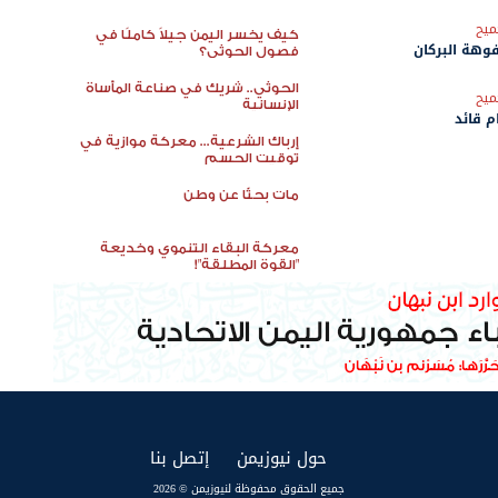
ميح
كيف يخسر اليمن جيلاً كاملًا في
هة البركان
فصول الحوثي؟
الحوثي.. شريك في صناعة المأساة
ميح
الإنسانية
م قائد
إرباك الشرعية... معركة موازية في
توقيت الحسم
مات بحثًا عن وطن
معركة البقاء التنموي وخديعة
"القوة المطلقة"!
(current)
(current)
حول نيوزيمن
إتصل بنا
جميع الحقوق محفوظة لنيوزيمن © 2026