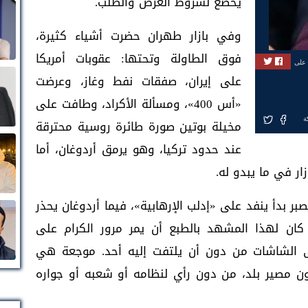
يخضع لشروط العرض والطلب.
وفي بازار طهران حضرت أشياء كثيرة،
فوق الطاولة وتحتها: عقوبات أمريكا
 على
على إيران، صفقات نفط وغاز، وعرضت
«أس 400»، ومسألة الأكراد، وطافت على
ة
مخيلة بوتين صورة طائرة روسية محترقة
عند حدود تركيا، وهو يرمق أردوغان، أما
ار في ما يبدو له.
 بدأ ينفد على «إدلب الإرهابية»، فيما أردوغان يحذر
 كان لهذا المشهد بالطبع أن يمر مرور الكرام على
ى الشاشات من دون أن يلتفت إليه أحد. موجعة هي
ون مصير بلد، من دون رأي لنظامه أو شعبه أو جواره