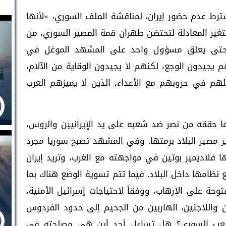
رط عدم حضور إيران، لمناقشة الملف السوري، «لأنها
 تتغير المعادلة لتحتضن طهران قمة المصير السوري، من
 حتى يعلق مسؤول واحد على المشهد الموغل في
 يجيدون الوجع، لكنهم لا يجيدون الوقاية من الآلام،
هم في حروبهم مع الأعداء، الذين لا يميزهم العرب
ا حققه من نصر ضد شعبه على يد الإيرانيين والروس،
ر مصير البلاد برمتها. وفِي المشهد تصبح سوريا مجرد
لاديمير بوتين في مواجهته مع الغرب، وتريد إيران
امها داخل البلاد. فيما تتم تسوية الوضع هناك بما
حة على الإرهاب، ووفقاً لاحتياجات إسرائيل الأمنية،
 واللاجئين، الهاربين من الجحيم إلى حدود الفردوس
لشعب السوري؟ هل تساءل أحد أين هي مصلحته في