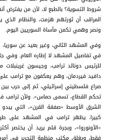
شروط التسوية؟ بالطبع لا، لأن من يفترض أنه
المراقب أن ثورتهم هزمت، والنظام الذي يت
ونصر وهمي تكمن مأساة السوريين اليوم.
وفي المشهد الثاني، وغير بعيد عن سوريا، 
في تفاصيل المشهد لا إطاره العام. وفي جا
للرئيس دونالد ترامب، وجيسون غرينبلات م
دافيد فيردمان، وهم يعكفون مع ترامب على ح
صراع فلسطيني إسرائيلي، ثم إلى حرب بين غ
تحكم القطاع، تسمى حماس». ولأن ترامب ف
الشرق الأوسط «صفقة القرن»، التي يبدو من
كبيرا. يظهر ترامب في المشهد على طريق
«الأونوروا»، وبجرة قلم يريد أن يختصر أك
فقط، ويغلق مكتب منظمة التحرير في أمريك