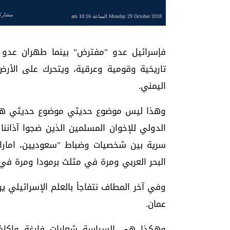
مشارك
Monday 29 October 2018 الساعة 10:16 am
فإسرائيل عدو "مفترض" بينما طهران عدو ت
تاريخية وقومية وعرقية، ويتحرك على الأرض 
اليمني.
وهذا ليس موضوع حديثي موضوع حديثي هي ال
الدولي للإخوان المسلمين الذين ضجوا آذانن
سرية بين شخصيات وضباط "سعوديين، امارات
البحر العربي ومرة في مثلث برمودا ومرة في 
وفي آخر المطاف نتفاجأ بالعلم الإسرائيلي 
عمان.
وهكذا هي السياسة شعارات فارغة واكا