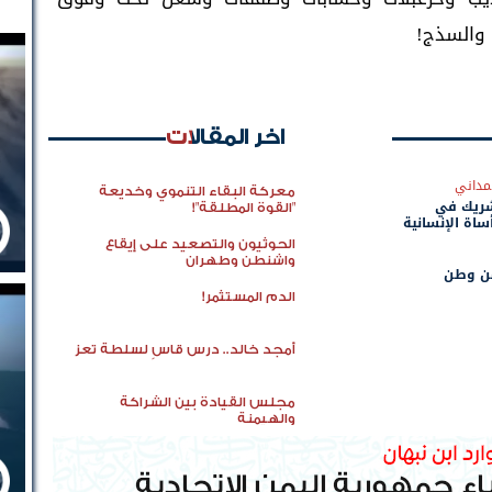
ء والسذج!
اخر المقالات
مداني
معركة البقاء التنموي وخديعة
شريك في
"القوة المطلقة"!
ساة الإنسانية
الحوثيون والتصعيد على إيقاع
واشنطن وطهران
عن وطن
الدم المستثمر!
أمجد خالد.. درس قاسٍ لسلطة تعز
مجلس القيادة بين الشراكة
والهيمنة