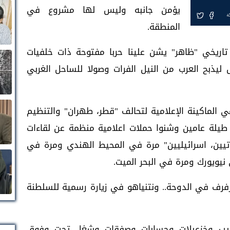
يؤمن جانبه وليس لها مشروع في
ة
المنطقة.
اريخي "ظاهر" يشن علينا حربا مفتوحة ذات خلفيات
ليذبح العرب من النيل الفرات وصولا للساحل الغربي
ماكينة الإعلامية لتحالف "قطر، طهران" والتنظيم
ا طيلة عامين وشنوا حملات اعلامية منظمة عن لقاءات
يين، اسرائيليين" مرة في المحيط الهندي ومرة في
نيويورك ومرة في البحر الميت.
يرفرف في الدوحة.. ونتنياهو في زيارة رسمية للسلطنة
ذيب وخزعبلات وحسابات وصفقات وشغل تحت وفوق