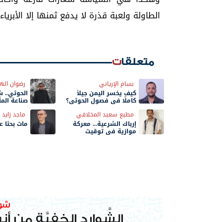
الطاولة ولعبة قذرة لا يدفع ثمنها إلا الأبريا
متعلقات
بسام الإرياني
رضوان اله
كيف يخسر اليمن جيلاً
الحوثي.. 
كاملًا في فصول الحوثي؟
صناعة المأ
مطيع سعيد المخلافي
ماجد زايد
إرباك الشرعية... معركة
مات بحثًا 
موازية في توقيت
الحسم