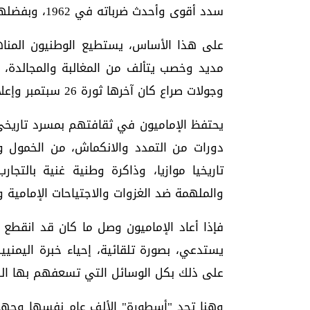
سدد أقوى وأحدث ضرباته في 1962، وبفضلها أصبحت كفته هي الراجحة.
على هذا الأساس، يستطيع الوطنيون المناهض
مديد وخصب يتألف من المغالبة والمجالدة، وا
وجولات صراع كان آخرها ثورة 26 سبتمبر وإعلان الجمهورية.
يحتفظ الإماميون في ثقافتهم بمسرد تاريخ
دورات من التمدد والانكماش، من الخمول وا
تاريخيا موازيا، وذاكرة وطنية غنية بالتجار
والملهمة ضد الغزوات والاجتياحات الإمامية
يستدعي، بصورة تلقائية، إحياء خبرة اليمنيي
على ذلك بكل الوسائل التي تسعفهم بها ال
وهنا تجد "أسطورة" الألف عام نفسها وجها ل