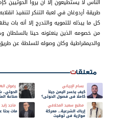
الناس لا يستطيعون إلا أن يروا الحوثيين كإم
طريقة أردوغان في لعبة التنكر لتنفيذ انقلابه
كل ما يبذله للتمويه والتدرج إلا أنه بات يظه
من خصومه الذين ينعتونه حينا بالسلطان وحي
والديمقراطية وكان وصوله للسلطة عن طريق 
متعلقات
بسام الإرياني
رضوان اله
كيف يخسر اليمن جيلاً
الحوثي.. 
كاملًا في فصول الحوثي؟
صناعة المأ
مطيع سعيد المخلافي
ماجد زايد
إرباك الشرعية... معركة
مات بحثًا 
موازية في توقيت
الحسم