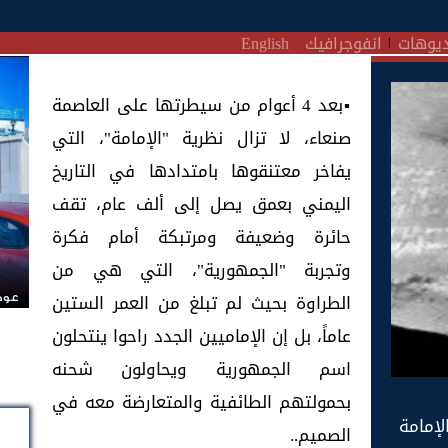
يوهات
انفوجرافيك
English
▪بعد 4 أعوام من سيطرتها على العاصمة
صنعاء، لا تزال نظرية "الإمامة"، التي
يفاخر معتنقوها بامتدادها في التاريخ
اليمني بعمق يصل إلى ألف عام، تقف
حائرة وضعيفة ومرتبكة أمام فكرة
وتجربة "الجمهورية"، التي هي من
الطراوة بحيث لم تبلغ من العمر الستين
عودة
عاماً، بل إن الإماميين الجدد راحوا ينتحلون
اسم الجمهورية ويحاولون شحنه
بحمولتهم الطائفية والمتعارضة معه في
لإمامة
الصميم..