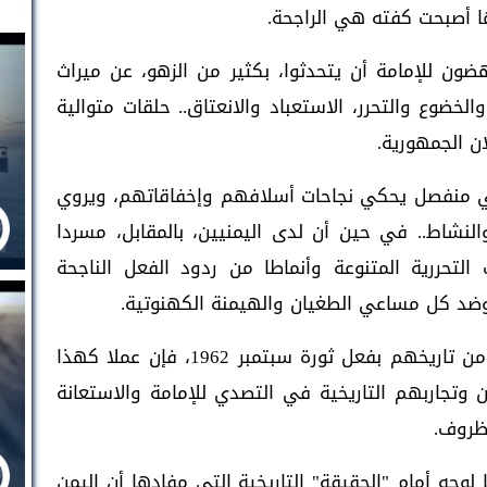
ون للإمامة أن يتحدثوا، بكثير من الزهو، عن ميراث
لخضوع والتحرر، الاستعباد والانعتاق.. حلقات متوالية
ي منفصل يحكي نجاحات أسلافهم وإخفاقاتهم، ويروي
لنشاط.. في حين أن لدى اليمنيين، بالمقابل، مسردا
ب التحررية المتنوعة وأنماطا من ردود الفعل الناجحة
 وضد كل مساعي الطغيان والهيمنة الكهنوتية.
فإذا أعاد الإماميون وصل ما كان قد انقطع من تاريخهم بفعل ثورة سبتمبر 1962، فإن عملا كهذا
ن وتجاربهم التاريخية في التصدي للإمامة والاستعانة
ظروف.
وجه أمام "الحقيقة" التاريخية التي مفادها أن اليمن