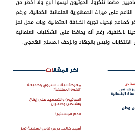
اميين مهما تنكروا. الحوثيون ليسوا أبرع ولا أخطر من
 الناعم على ميراث الجمهورية العلمانية الكمالية، ورغم
ر كطامح لإحياء تجربة الخلافة العثمانية وبات محل لمز
نا بالخلفية، رغم أنه يحافظ على الشكليات العلمانية
الانتخابات وليس بالجهاد والزحف المسلح الهمجي.
اخر المقالات
مداني
معركة البقاء التنموي وخديعة
شريك في
"القوة المطلقة"!
ساة الإنسانية
الحوثيون والتصعيد على إيقاع
واشنطن وطهران
عن وطن
الدم المستثمر!
أمجد خالد.. درس قاسٍ لسلطة تعز