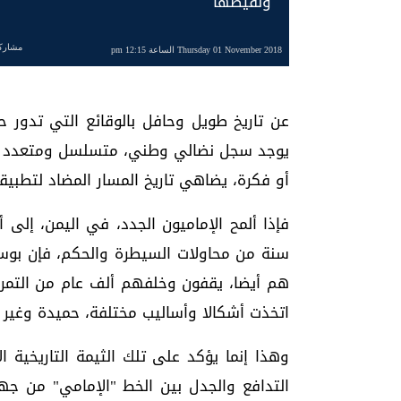
ونقيضها
مشارك
Thursday 01 November 2018 الساعة 12:15 pm
عن تاريخ طويل وحافل بالوقائع التي تدور ح
يوجد سجل نضالي وطني، متسلسل ومتعدد ا
أو فكرة، يضاهي تاريخ المسار المضاد لتطبيقا
فإذا ألمح الإماميون الجدد، في اليمن، إلى
سنة من محاولات السيطرة والحكم، فإن بوسع 
هم أيضا، يقفون وخلفهم ألف عام من التمرد 
اتخذت أشكالا وأساليب مختلفة، حميدة وغير 
وهذا إنما يؤكد على تلك الثيمة التاريخية
التدافع والجدل بين الخط "الإمامي" من ج