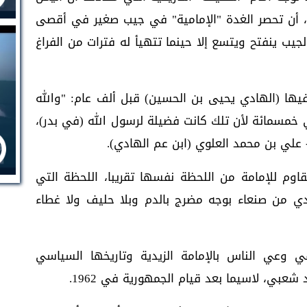
عام، أن تحصر الغدة "الإمامية" في جيب صغير في أقصى
جيب ينفتح ويتسع إلا حينما تتهيأ له فترات من الفراغ
يها (الهادي يحيى بن الحسين) قبل ألف عام: "والله
ي خمسمائة لأن تلك كانت فضيلة لرسول الله (في بدر)،
- علي بن محمد العلوي (ابن عم الهادي).
مقاوم للإمامة من اللحظة نفسها تقريبا، اللحظة التي
ي من صنعاء بوجه مضرج بالدم وبلا حليف ولا غطاء
 وعي الناس بالإمامة الزيدية وتاريخها السياسي
عبي، لاسيما بعد قيام الجمهورية في 1962.