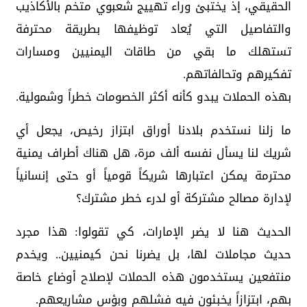
الحقيقي، إذ يختبئ وراء تهييج شعبوي متخم بالأكاذيب
والتفاصيل التي يُعاد توظيفها بطريقة محترفة
تستهلك ما بقي من طاقات اليمنيين ومسارات
تفكيرهم وتحالفاتهم.
بهذه الحملات يبدو كأنه أكثر الخصومات خطراً وشمولية.
ما زلنا نستخدم بلادنا أوراق ابتزاز رخيص، يجعل أي
شريك لنا يسأل نفسه ألف مرة، هل هناك أطراف يمنية
محترمة يمكن اعتبارها شريكاً قومياً أو حتى إنسانياً
لإدارة مصالح مشتركة أو لدرء خطر مشترك؟
الحديث هنا لا يضر الإمارات، كي تقولوا: هذا مجرد
حديث مجاملات لها، بل يضرنا نحن كيمنيين.. ويخدم
منتفعين يستخدمون هذه الحملات لإصلاح أوضاع خاصة
بهم، ابتزازاً يخبئون فيه فشلهم وبؤس مشاريعهم.