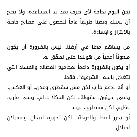
نحن اليوم بحاجة لأى طرف يمد يد المساعدة، ولا يصح
أن يسلك بعضنا طريقاً عاماً للحصول على مصالح خاصة
بالابتزاز والإساءة.
من يساهم معنا في أرضنا.. ليس بالضرورة أن يكون
مبعوثاً أممياً من هولندا حتى نصفّق له.
أو يكون بالضرورة داعماً لمجاميع المصالح والفساد التي
تتغذى باسم "الشرعية"، فقط.
أو أنه يدعم مأرب لكن مش سقطرى وعدن.. أو العكس.
يحمي سيئون، مقبولة.. لكن المكلا حرام.. يحمي مأرب،
عظيم، لكن سقطرى، عيب.
أو يحرر المخا والخوخة.. لكن تحريره لبيحان وعسيلان
احتلال..