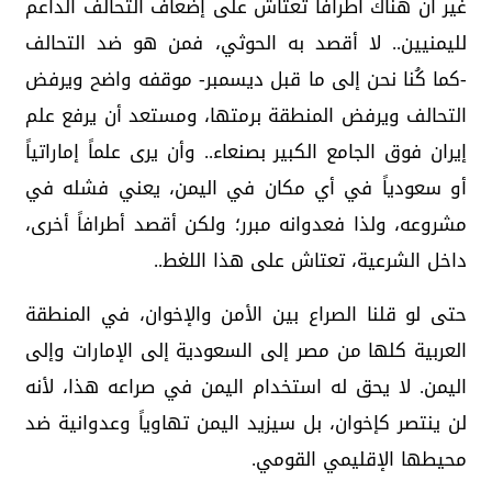
غير أن هناك أطرافاً تعتاش على إضعاف التحالف الداعم
لليمنيين.. لا أقصد به الحوثي، فمن هو ضد التحالف
-كما كُنا نحن إلى ما قبل ديسمبر- موقفه واضح ويرفض
التحالف ويرفض المنطقة برمتها، ومستعد أن يرفع علم
إيران فوق الجامع الكبير بصنعاء.. وأن يرى علماً إماراتياً
أو سعودياً في أي مكان في اليمن، يعني فشله في
مشروعه، ولذا فعدوانه مبرر؛ ولكن أقصد أطرافاً أخرى،
داخل الشرعية، تعتاش على هذا اللغط..
حتى لو قلنا الصراع بين الأمن والإخوان، في المنطقة
العربية كلها من مصر إلى السعودية إلى الإمارات وإلى
اليمن. لا يحق له استخدام اليمن في صراعه هذا، لأنه
لن ينتصر كإخوان، بل سيزيد اليمن تهاوياً وعدوانية ضد
محيطها الإقليمي القومي.