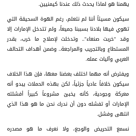
يهمنا هو لماذا يحدث ذلك عندنا كيمنيين.
سيكون مسيئاً أننا لم نتعلم، رغم الهوة السحيقة التي
تهوي فيها بلادنا بسببنا جميعاً، ولم تتدخل الإمارات إلا
وقد "خربت صنعاء".. وتدخلت لإصلاح ما خرب، بقدر
المستطاع وبالتجريب والمراجعة.. وضمن أهداف التحالف
العربي وآليات عمله.
ويفترض أنه مهما اختلف بعضنا معها، فإن هذا الخلاف
سيكون خلافاً عادياً جزئياً، لكن بهذه الحملات يبدو أنه
معركة وجودية، كأنه يخبئ مشروعاً كبيراً أفشلته
الإمارات أو تفشله دون أن ندرك نحن ما هو هذا الذي
انتهى وفشل.
نسمع التحريض والوجع، ولا نعرف ما هو مصدره