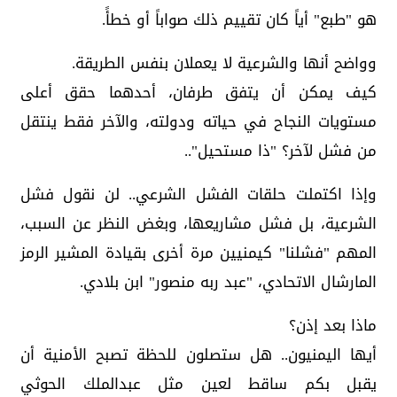
هو "طبع" أياً كان تقييم ذلك صواباً أو خطأً.
وواضح أنها والشرعية لا يعملان بنفس الطريقة.
كيف يمكن أن يتفق طرفان، أحدهما حقق أعلى
مستويات النجاح في حياته ودولته، والآخر فقط ينتقل
من فشل لآخر؟ "ذا مستحيل"..
وإذا اكتملت حلقات الفشل الشرعي.. لن نقول فشل
الشرعية، بل فشل مشاريعها، وبغض النظر عن السبب،
المهم "فشلنا" كيمنيين مرة أخرى بقيادة المشير الرمز
المارشال الاتحادي، "عبد ربه منصور" ابن بلادي.
ماذا بعد إذن؟
أيها اليمنيون.. هل ستصلون للحظة تصبح الأمنية أن
يقبل بكم ساقط لعين مثل عبدالملك الحوثي