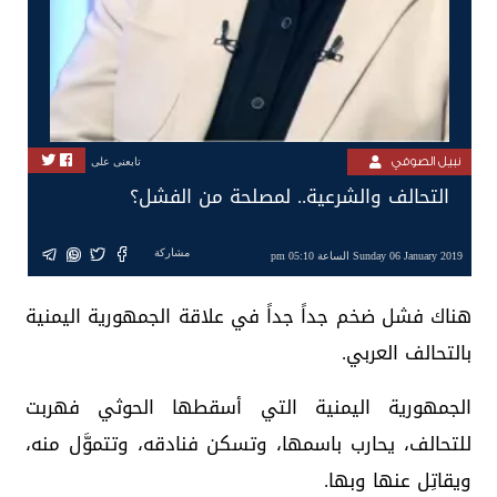
نبيل الصوفي
تابعنى على
التحالف والشرعية.. لمصلحة من الفشل؟
مشاركة
Sunday 06 January 2019 الساعة 05:10 pm
هناك فشل ضخم جداً جداً في علاقة الجمهورية اليمنية
بالتحالف العربي.
الجمهورية اليمنية التي أسقطها الحوثي فهربت
للتحالف، يحارب باسمها، وتسكن فنادقه، وتتموَّل منه،
ويقاتِل عنها وبها.