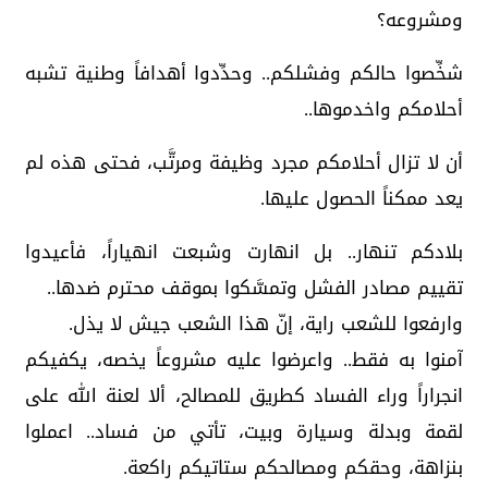
ومشروعه؟
شخِّصوا حالكم وفشلكم.. وحدِّدوا أهدافاً وطنية تشبه
أحلامكم واخدموها..
أن لا تزال أحلامكم مجرد وظيفة ومرتَّب، فحتى هذه لم
يعد ممكناً الحصول عليها.
بلادكم تنهار.. بل انهارت وشبعت انهياراً، فأعيدوا
تقييم مصادر الفشل وتمسَّكوا بموقف محترم ضدها..
وارفعوا للشعب راية، إنّ هذا الشعب جيش لا يذل.
آمنوا به فقط.. واعرضوا عليه مشروعاً يخصه، يكفيكم
انجراراً وراء الفساد كطريق للمصالح، ألا لعنة الله على
لقمة وبدلة وسيارة وبيت، تأتي من فساد.. اعملوا
بنزاهة، وحقكم ومصالحكم ستاتيكم راكعة.