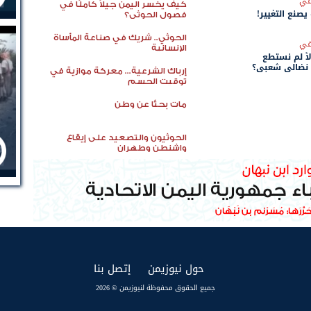
في
كيف يخسر اليمن جيلاً كاملًا في
 يصنع التغيير!
فصول الحوثي؟
الحوثي.. شريك في صناعة المأساة
في
الإنسانية
اً لم نستطع
 نضالي شعبي؟
إرباك الشرعية... معركة موازية في
توقيت الحسم
مات بحثًا عن وطن
الحوثيون والتصعيد على إيقاع
واشنطن وطهران
(current)
(current)
حول نيوزيمن
إتصل بنا
جميع الحقوق محفوظة لنيوزيمن © 2026