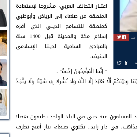
اعتبار التحالف العربي، مشروعا لإستعادة
المنطقة من صنعاء إلى الرياض وأبوظبي
كمنطقة للتسامح الديني الذي أقره
إسلام مكة والمدينة قبل 1400 سنة
 على
بالمبادئ السامية لديننا الإسلامي
الحنيف:
ة
" إِنَّمَا الْمُؤْمِنُونَ إِخْوَةٌ" ..
 وَبَيْنَكُمْ أَلَّا نَعْبُدَ إِلَّا اللَّهَ وَلَا نُشْرِكَ بِهِ شَيْئًا وَلَا يَتَّخِذَ
د المسلمون فيه حتى في البلد الواحد يطيقون بعضا!
ذاهب، في دار زايد.. تكتوي صنعاء، بنار أقبح تطرف