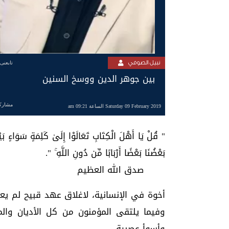
نبيل الصوفي
تابعنى
بين جوهر الدين ووسخ السنين
مشارك
Saturday 09 February 2019 الساعة 09:21 am
" قُلْ يَا أَهْلَ الْكِتَابِ تَعَالَوْا إِلَىٰ كَلِمَةٍ سَوَاءٍ بَيْنَنَا
بَعْضُنَا بَعْضًا أَرْبَابًا مِّن دُونِ اللَّهِ ۚ ".
صدق الله العظيم
أخوة في الإنسانية، لاغلاق عهد قبيح لم يع
وفيما يلتقى المؤمنون من كل الأديان والم
وأسوأ عصبية..