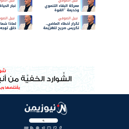
نبيل الصوفي
نبيل الصو
معركة البقاء التنموي
غبار الحياة
وخديعة "القوة
المطلقة"!
نبيل الصوفي
نبيل الصو
تكرار أخطاء الماضي..
لماذا شمال
تكريس صريح للهزيمة
خلق توجه
المستمرة
EN