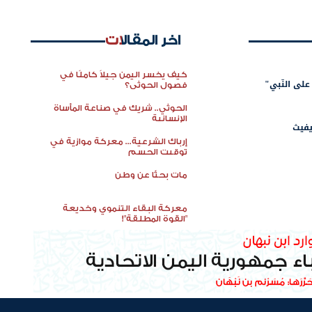
اخر المقالات
كيف يخسر اليمن جيلاً كاملًا في
 على النّبي"
فصول الحوثي؟
الحوثي.. شريك في صناعة المأساة
الإنسانية
فيث
إرباك الشرعية... معركة موازية في
توقيت الحسم
مات بحثًا عن وطن
معركة البقاء التنموي وخديعة
"القوة المطلقة"!