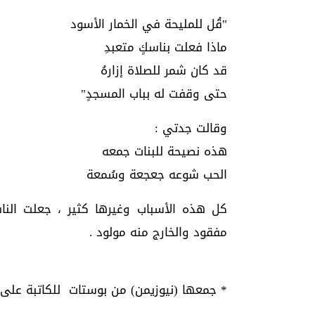
"قُل للمليحة في الخمار الأسود
ماذا فعلت بناسكٍ متعبدِ
قد كان شمر للصلاة إزارهُ
حتى وقفت له بباب المسجدٍ"
وقالت جدتي :
هذه نصيحة للبنات جمعه
الحب شوعه جعجعة وسُمعة
كل هذه الأسباب وغيرها كثير ، جعلت الناس
مفقود والخارج منه مولود .
* جمعها (نيوزيمن) من بوستات للكاتبة عل