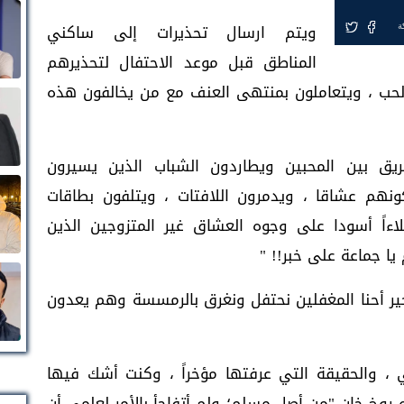
ويتم ارسال تحذيرات إلى ساكني
ة
المناطق قبل موعد الاحتفال لتحذيرهم
لحب ، ويتعاملون بمنتهى العنف مع من يخالفون هذه
ريق بين المحبين ويطاردون الشباب الذين يسيرون
نهم عشاقا ، ويدمرون اللافتات ، ويتلفون بطاقات
اءاً أسودا على وجوه العشاق غير المتزوجين الذين
ا جماعة على خبر!! "
خير أحنا المغفلين نحتفل ونغرق بالرمسسة وهم يعدون
، والحقيقة التي عرفتها مؤخراً ، وكنت أشك فيها
 روخ خان "من أصل مسلم؛ ولم أتفاجأ بالأمر لعلمي أن