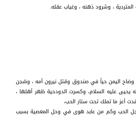
لمتردية ، وشرود ذهنه ، وغياب عقله.
وضاح اليمن حياً في صندوق وقتل نيرون أمه ، وسُجن
له يحيى عليه السلام، وكسرت الدودحية ظهر أهلها ،
دت أعز ما تملك تحت ستار الحب،
ل الحب وكم من عابد هوى في وحل المعصية بسبب