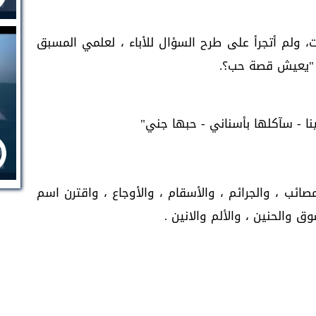
ولم أتجرأ على طرح السؤال للأباء ، لعلمي المسبق
ك "يعيش قصة حب؟.
لينا - سآكلها بأسناني - حبها جني"
المصائب ، والجرائم ، والأسقام ، والأوجاع ، واقترن اسم
ق والحنين ، والألم والانين .