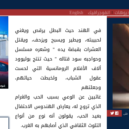
يوهات
انفوجرافيك
English
في الهند حيث البطل يرقص ويغني
لحبيبته، ويطير ويسبح ويزحف، ويقتل
العشرات بقبضة يده " وشعره مسلسل
وحواجبه سود قتاله " حيث تنتج بوليوود
ألاف الأفلام الرومانسية التي لحست
عقول الشباب، ولخبطت حياتهم،
وجعلتهم
عودة
غائبين عن الوعي بسبب الحب والغرام
الذي تروج له، يعارض الهندوس الاحتفال
بعيد الحب، يقولون أنه نوع من أنواع
 على
التلوث الثقافي الذي أصابهم به الغرب.