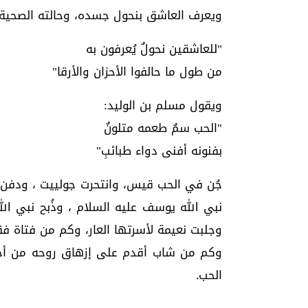
ويعرف العاشق بنحول جسده، وحالته الصحية ا
"للعاشقين نحولٌ يُعرفون به
من طول ما حالفوا الأحزان والأرقا"
ويقول مسلم بن الوليد:
"الحب سمٌ طعمه متلونٌ
بفنونه أفنى دواء طبائبِ"
جُن في الحب قيس، وانتحرت جولييت ، ودفن 
نبي الله يوسف عليه السلام ، وذُبح نبي ال
وجلبت نعيمة لأسرتها العار، وكم من فتاة فق
وكم من شاب أقدم على إزهاق روحه من أج
الحب.