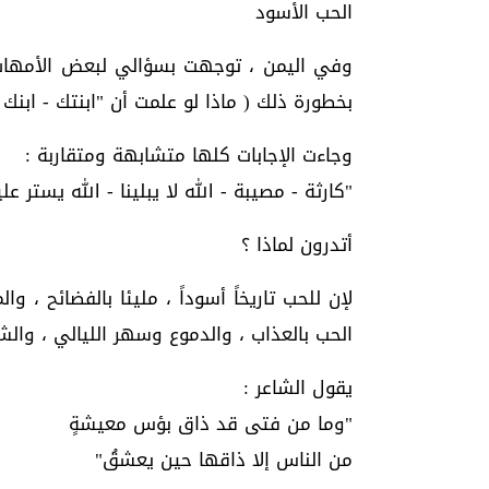
الحب الأسود
وفي اليمن ، توجهت بسؤالي لبعض الأمهات، 
بخطورة ذلك ( ماذا لو علمت أن "ابنتك - ابن
وجاءت الإجابات كلها متشابهة ومتقاربة :
"كارثة - مصيبة - الله لا يبلينا - الله يستر ع
أتدرون لماذا ؟
لإن للحب تاريخاً أسوداً ، مليئا بالفضائح ، و
الحب بالعذاب ، والدموع وسهر الليالي ، والشو
يقول الشاعر :
"وما من فتى قد ذاق بؤس معيشةٍ
من الناس إلا ذاقها حين يعشقُ"