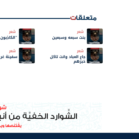
متعلقات
شعر
شعر
بنت سبعه وسبعين
"الكاذِبون
شعر
شعر
جاع العباد وانت تاكل
سفينة غري
خبزهم