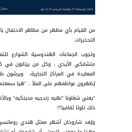
مشارك
Sunday 17 February 2019 الساعة 11:37 am
من القيام بأي مظهر من مظاهر الاحتفال با
التحذيرات.
وتجوب الجماعات الهندوسية الشوارع للتف
متشابكي الأيدي ، وكل من يرتابون في كو
المعايدة في المراكز التجارية، ويرشون طل
يُظهرون عواطفهم على الملأ .. "هيا سمعتم ي
"يعني شغلونا "نهيه زندجيه محبتكيه" وبالأ
ذلك تلوثا ثقافيا؟!
ويُعد شاروخان أشهر ممثل هندي رومانسي 
وهذا ما دفعني للبحث ، أن شاروخان أو "شاه