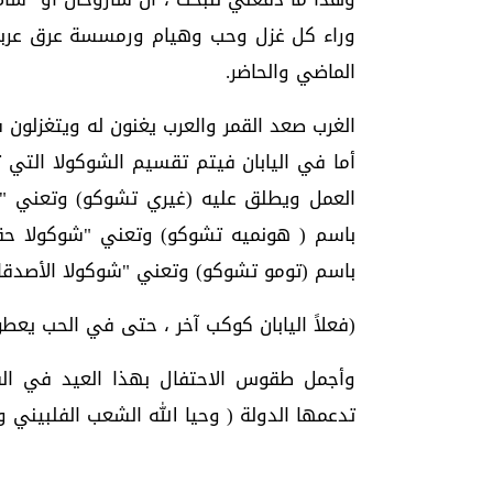
وراء كل غزل وحب وهيام ورمسسة عرق عربي
الماضي والحاضر.
الغرب صعد القمر والعرب يغنون له ويتغزلون ف
أما في اليابان فيتم تقسيم الشوكولا التي ت
العمل ويطلق عليه (غيري تشوكو) وتعني "شوك
باسم ( هونميه تشوكو) وتعني "شوكولا حقي
باسم (تومو تشوكو) وتعني "شوكولا الأصدقا
(فعلاً اليابان كوكب آخر ، حتى في الحب يع
وأجمل طقوس الاحتفال بهذا العيد في الف
تدعمها الدولة ( وحيا الله الشعب الفلبيني 