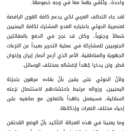
واحدة.. وتُلقي بهما معاً في وجه خصومها.
لقد جاء التحالف العربي لكي يدعم كافة القوى الرافضة
لعنصرية الحوثي باعتباره العدو المشترك لكافة اليمنيين
شمالاً وجنوباً.. وكان قد نجح في الدفع بالمقاتلين
الجنوبيين للمشاركة في عملية التحرير بعيداً عن النزعات
الجهوية والمناطقية. الأمر الذي أزعج أنصار إيران وإخوان
قطر. ولن يدخرا جُهداً لإفشاله بمختلف الوسائل.
ولأنّ الحوثي على يقين بأنّ بقاءه مرهون بتجزئة
اليمنيين، وزواله مرتبط باحتشادهم لاستئصال نزعته
السلالية، فسيعمل جاهداً بالتعاون مع صانعيه على
إحياء مختلف النعرات وإذكائها.
وما يعنينا في هذه العجالة التأكيد بأنّ الوضع المُحتقن