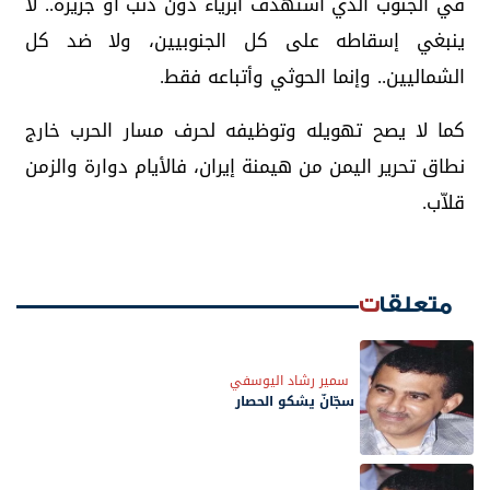
في الجنوب الذي استهدف أبرياء دون ذنب أو جريرة.. لا
ينبغي إسقاطه على كل الجنوبيين، ولا ضد كل
الشماليين.. وإنما الحوثي وأتباعه فقط.
كما لا يصح تهويله وتوظيفه لحرف مسار الحرب خارج
نطاق تحرير اليمن من هيمنة إيران، فالأيام دوارة والزمن
قلاّب.
متعلقات
سمير رشاد اليوسفي
سجّانٌ يشكو الحصار