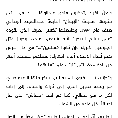
ولعلً القراء يتذكرون فتوى عبدالوهاب الديلمي التي
نشرتها صحيفة "الإيمان" التابعة لعبدالمجيد الزنداني
صيف عام 1994، وخلاصتها تكفير الطرف الذي يقوده
"علي سالم البيض" لأنه شيوعي ملحد، وجواز قتل
الجنوبيين الأبرياء وإن كانوا مُسلمين"..." في حال تترّس
بهم أعداء الإسلام أثناء المعارك؛ فقتلهم مفسدة أصغر
من المفسدة التي تترتب على تغلبهم!
وتحوّلت تلك الفتوى الغبية التي سخر منها الزعيم صالح،
مع رفضه تحويل الحرب إلى ثارات وانتقام، إلى إدانة
لكل ما هو شمالي، كما هو لقب "دحباش" الذي صار
لصيقاً بكل قادم من الشمال.
الطريف أنّ أدوات الحوثي الحالية تضمُ بعضاً من أنصار