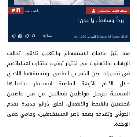
سمير رشاد اليوسفي
تابعنى على
برداً وسلاماً.. يا عدن!
مشاركة
Monday 05 August 2019 الساعة 12:00 pm
مما يثيرُ علامات الاستفهام والتعجب تلاقي تحالف
الاٍرهاب والكهنوت في اختيار توقيت متقارب لعملياتهم
في تفجيرات عدن الخميس الماضي، وتنسيقهما اللاحق
خلال الأيام الأربعة الماضية لاستثمار تداعياتها
المتسببة بترحيل مواطنين شماليين من قبل غاضبين
مُحتقنين بالسُخط والانفعال، لخلق ذرائع جديدة تخدم
الحوثي وتقدمه بصفة ناصر المستضعفين، وحامي حمى
الوحدة.