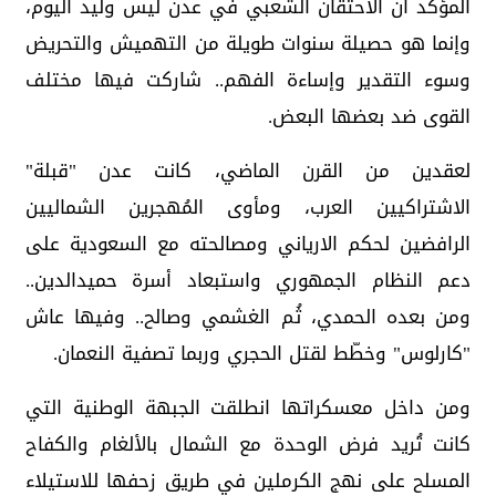
المؤكد أنّ الاحتقان الشعبي في عدن ليس وليد اليوم،
وإنما هو حصيلة سنوات طويلة من التهميش والتحريض
وسوء التقدير وإساءة الفهم.. شاركت فيها مختلف
القوى ضد بعضها البعض.
لعقدين من القرن الماضي، كانت عدن "قبلة"
الاشتراكيين العرب، ومأوى المُهجرين الشماليين
الرافضين لحكم الارياني ومصالحته مع السعودية على
دعم النظام الجمهوري واستبعاد أسرة حميدالدين..
ومن بعده الحمدي، ثُم الغشمي وصالح.. وفيها عاش
"كارلوس" وخطّط لقتل الحجري وربما تصفية النعمان.
ومن داخل معسكراتها انطلقت الجبهة الوطنية التي
كانت تُريد فرض الوحدة مع الشمال بالألغام والكفاح
المسلح على نهج الكرملين في طريق زحفها للاستيلاء