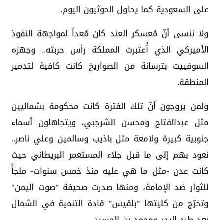
على السعودية كما يحاول الحوثيون اليوم.
ولا ننسى أنّ مُعسكر العند كان مُعداً لمواجهة النفوذ
الأميركي الذي أُعتبرت المملكة رأس حربته.. وجهزه
السوفييت بترسانة من الصواريخ كانت كافية لتدمير
المنطقة.
ولمن يروجون أنّ تلك الفترة كانت محكومة بشماليين
مثل عبدالفتاح ومحسن الشرجبي، ويتجاهلون أسماء
جنوبية كبيرة ولامعة مثل باذيب وسالمين وعلي ناصر..
نعود بهم إلى ما قبل جلاء المستعمر البريطاني حيث
كانت عدن -مثل ما هي عليه منذ خمس سنوات- ملجأً
للثوار ضد الإمامة، ومنها صدرت صحيفة "صوت اليمن"
وتخرّج من كليتها "بلقيس" قادة التنمية في الشمال
بعد طرد البدر ومحمد بن الحسين.