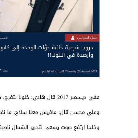
نبيل الصوفي
تابعنى
حروب شرعية خائبة حوَّلت الوحدة إلى كاب
وأرصدة في البنوك!!
مشارك
Thursday 29 August 2019 الساعة 09:46 pm
ففي ديسمبر 2017 قال هادي: خلونا نتفرج، كلهم أعداؤنا.
وعلي محسن قال: مافيش معنا سلاح، ما نفع
وكلما ارتفع صوت يسعى لتحرير الشمال ناصبته