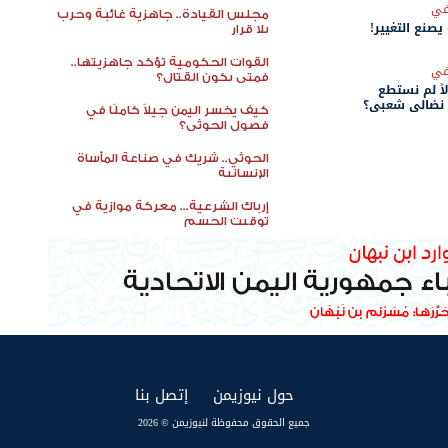
في
مجلس القيادة.. جاهزية غائبة وحرب
 يصنع التغيير!
بلا قرار
القوات الحكومية تؤكد جاهزيتها..
في
فمتى يكون القتال؟
اً لم نستطع
 نضالي شعبي؟
كيف يخسر اليمن جيلاً كاملًا في
فصول الحوثي؟
الحوثي.. شريك في صناعة المأساة
الإنسانية
إرباك الشرعية... معركة موازية في
توقيت الحسم
(current)
(current)
حول نيوزيمن
إتصل بنا
جميع الحقوق محفوظة لنيوزيمن © 2026