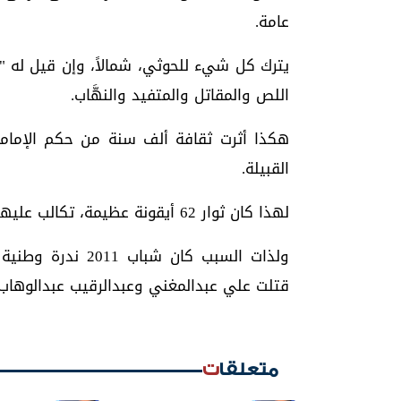
عامة.
يترك كل شيء للحوثي، شمالاً، وإن قيل له "
اللص والمقاتل والمتفيد والنهَّاب.
هكذا أثرت ثقافة ألف سنة من حكم الإمامة
القبيلة.
لهذا كان ثوار 62 أيقونة عظيمة، تكالب عليهم التخلف وحولوا الدعم المصري احتلالاً وقاتلوه..
ولذات السبب كان ش
قتلت علي عبدالمغني وعبدالرقيب عبدالوهاب.
متعلقات