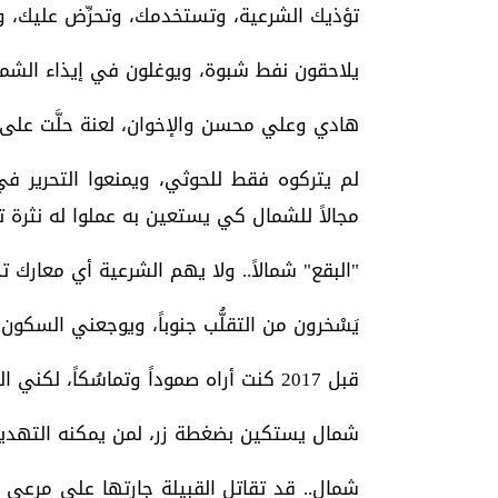
تؤذيك الشرعية، وتستخدمك، وتحرِّض عليك، و
يلاحقون نفط شبوة، ويوغلون في إيذاء الشما
هادي وعلي محسن والإخوان، لعنة حلَّت على 
لم يتركوه فقط للحوثي، ويمنعوا التحرير 
مجالاً للشمال كي يستعين به عملوا له نثرة تع
"البقع" شمالاً.. ولا يهم الشرعية أي معارك 
يَسْخرون من التقلُّب جنوباً، ويوجعني السكون ش
قبل 2017 كنت أراه صموداً وتماسُكاً، لكني اليوم أراه بصورة مُفجِعة..
شمال يستكين بضغطة زر، لمن يمكنه التهديد