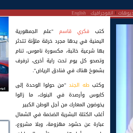
يوهات
انفوجرافيك
English
كتب
فكري قاسم
"علم الجمهورية
اليمنية في يدها مجرد خرقة ملوَّنة تتدثر
بها شرعية خائبة، مكسورة ناموس، تنام
وتصحو كل يوم تحت راية أخرى، ترفرف
بشموخ هناك في فنادق الرياض".
وكتب
طه الجند
"من حولوا الوحدة إلى
عودة
كابوس وأرصدة في البنوك، ما زالوا
يخوضون المعارك من أجل الوطن الكبير
أغلب الكتلة البشرية الضخمة في الشمال
عبارة عن حشود مهزومة، وبلا مشروع،