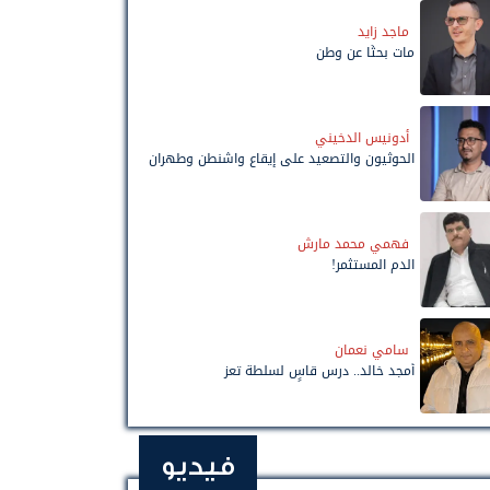
ماجد زايد
مات بحثًا عن وطن
أدونيس الدخيني
الحوثيون والتصعيد على إيقاع واشنطن وطهران
فهمي محمد مارش
الدم المستثمر!
سامي نعمان
أمجد خالد.. درس قاسٍ لسلطة تعز
فيديو