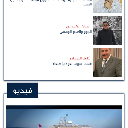
الغفير
رضوان الهمداني
الجوع والعدو الوهمي
كامل الخوداني
قسماً سوف نعود يا صنعاء
فيديو