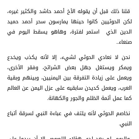
قلنا ذلك قبل أن يقوله الأخ أحمد حاشد والكثير غيره،
لكن الحوثيين كانوا حينها يمارسون سحر أحمد حميد
الدين الذي استمر لفترة، وهاهو يسقط اليوم في
صنعاء..
نحن لا نعادي الحوثي لشيء، إلا لأنه يكذب ويخدع
ويمكر ويستغل جهل بعض الشرائح، وفقر الأخرى،
ويعمل على زيادة التفرقة بين اليمنيين، وبينهم وبقية
العرب، ويعمل كديدن سابقيه على عزل اليمن عن العالم
كما عمل أئمة الظلم والجور والكهانة.
نخاصم الحوثي لأنه يلتف في عباءة النبي لسرقة أتباع
النبي.
واليوم، لم يعد لدى هؤلاء اللصوص إلا أن يردوا على