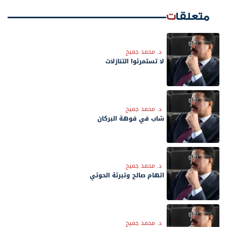
متعلقات
د. محمد جميح
لا تستمرئوا التنازلات
د. محمد جميح
شاب في فوهة البركان
د. محمد جميح
اتهام صالح وتبرئة الحوثي
د. محمد جميح