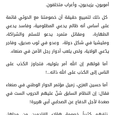
أمويون، يزيديون، وأعراب متخلفون.
كل ذلك لتمييع حقيقة أن خصومتنا مع الحوثي قائمة
على أساس أنه ظالم يدعي المظلومية، وفاسد يدعي
الطهارة، ومقاتل متمرد يدعو للسلم والشراكة،
ومليشيا في شكل دولة، وعدو في ثوب صديق، وفاجر
يدّعي الولاية، ولص يلعب أدوار رجل الأمن في صنعاء.
أما قولهم إن الله أمر بتوليه، فتجاوز الكذب على
الناس إلى الكذب على الله ذاته...!
أما حسين العزي، زميل مؤتمر الحوار الوطني في صنعاء
فقال: إن النظام السابق شنّ عليهم الحروب الست في
صعدة لأجل الدفاع عن الصحابي أبي هريرة!
نتفهم كثيراً خصومة هؤلاء القادمين من مجاهل