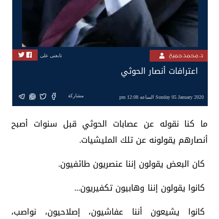
د. محمد جميح
تابعنى على
اعترافات أنصار الحوثي
مشاركة
Sunday 05 January 2020 الساعة 12:08 pm
ما كنا نقوله عن عصابات الحوثي قبل سنوات أصبح
أنصارهم يقولونه عن تلك المليشيات.
كان البعض يقولون إننا عنصريون طائفيون.
كانوا يقولون إننا وهابيون تكفيريون...
كانوا يشيعون أننا عفاشيون، إصلاحيون، نواصب،