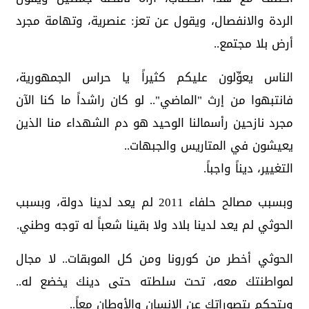
الردة والانفصال، ويقول عن تعز: عنصرية، وتهامة مجرد
أرض بلا مجتمع..
الناس يعوِّلون عليكم كثيراً يا حراس الجمهورية،
فانتبهوا من إرث "الماضي".. لو كان راشداً ما كنا الآن
مجرد نازحين رأسمالنا الوحيد هو دم الشهداء منا الذين
يعيشون في المتاريس والجبهات..
التغيير، ديناً واجباً.
وبسبب مصالح حلفاء 2011 لم يعد لدينا دولة، وبسبب
الحوثي لم يعد لدينا بلاد ولا بقينا شعباً له توجه وطني.
‫الحوثي أخطر من كورونا ومن كل الموبقات.. لا مجال
لمواطنتك معه، تحت سلطته حتى دينك يخضع له..
ويتحكم بتصوراتك عن الإنسان والأوطان معاً..‬