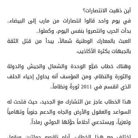
أين ذهبت الانتصارات؟
في يوم واحد قالوا انتصارات من مارب إلى البيضاء..
بدأت الحرب وانتصروا بنفس اليوم، وكملوا..
العبث بالمعارك الوطنية شمالاً، يبدأ من قتل الثقة
بالجبهات بكثرة الأكاذيب.
وهناك خطاب ضيَّع الوحدة والشمال والجيش والدولة
والثورة والنظام، ومن المؤسف أنه يحاول إحياء الحلف
الذي انقسم في 2011 ثورةً ونظاماً..
‏هذا الخطاب عاجز عن التشارك مع الجديد، حيث فتحت له
السواعد والعقول والأرض والجاه والدعم جنوباً وتهامياً
وتعزياً، ويستدعي أحلاماً حوَّلها الحوثي رماداً.
اختلف مع هذا الخطاب، أراه ناقصه جملتين ويقول