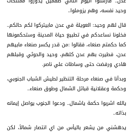
عدن.. فارسلوا اليوم الثاني طقمين يدوروا ممتلكات
وحيد نفسه، وهم يزوملوا..
قال لهم وحيد: العويلة في عدن مابيتركوا لكم حالكم..
فخلونا نساعدكم في تطبيع حياة المدينة وستحكمونها
كما حكمتم صنعاء، فقالوا :من قدر يكسر صنعاء مابيهم
عدن، فطيرت بهم عدن كلهم، وحيد والحوثي وقبلهم
هادي ورفضت حتى وساطات علي ناصر.
وبدأنا في صنعاء مرحلة التنظير لطيش الشباب الجنوبي،
وحكمة وعقلانية قبائل الشمال وطوق صنعاء..
يالله اشربوا حكمة ياشمال.. ودعوا الجنوب يواصل إيمانه
بذاته..
يدهشني من يشعر باليأس من اي انتصار شمالاً، لكن