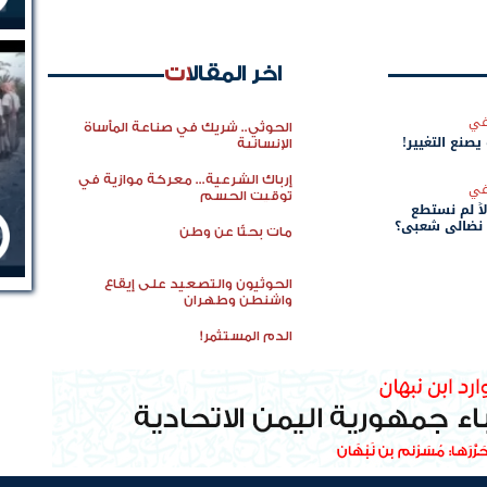
اخر المقالات
في
الحوثي.. شريك في صناعة المأساة
 يصنع التغيير!
الإنسانية
إرباك الشرعية... معركة موازية في
في
توقيت الحسم
اً لم نستطع
 نضالي شعبي؟
مات بحثًا عن وطن
الحوثيون والتصعيد على إيقاع
واشنطن وطهران
الدم المستثمر!