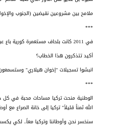
ملامح بين مشروعين نقيضين (الجنوب والإخوان
***
في 2011 كانت بلحاف مستعمرة كورية باع عبرها "علي عبدالله صالح" الغاز اليمني مجاناً لكوريا..!
أكيد تتذكرون هذا الخطاب؟
انبشوا تسجيلات "إخوان هيلاري" وستسمعون.
***
الوطنية منحت تركيا مساحات محبة في كل دول
الله ثمناً قليلاً" تركيا إلى خانة الصراع مع أوطان
سنخسر نحن وأوطاننا وتركيا معاً.. لكي يكسب