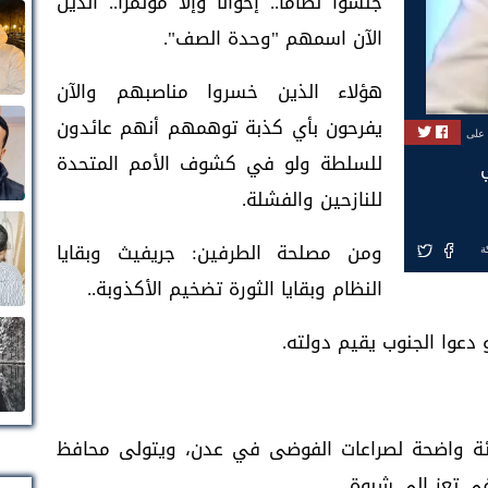
جلسوا نظاماً.. إخواناً وإلا مؤتمراً.. الذين
الآن اسمهم "وحدة الصف".
هؤلاء الذين خسروا مناصبهم والآن
يفرحون بأي كذبة توهمهم أنهم عائدون
 على
للسلطة ولو في كشوف الأمم المتحدة
للنازحين والفشلة.
ومن مصلحة الطرفين: جريفيث وبقايا
ة
النظام وبقايا الثورة تضخيم الأكذوبة..
 دعوا الجنوب يقيم دولته.
هدئة واضحة لصراعات الفوضى في عدن، ويتولى محافظ
في تعز إلى شبوة.