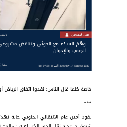
نبيل الصوفي
تابعنى
وهْمُ السلام مع الحوثي وتناقض مشروعي
الجنوب والإخوان
مشارك
Saturday 17 October 2020 الساعة 07:58 pm
خاصة كلما قال الناس: نفذوا اتفاق الرياض أو
***
يقود أمين عام الانتقالي الجنوبي حالة ت
شبوة بن عديو نقل الدور الذي لعبه "سالم" 