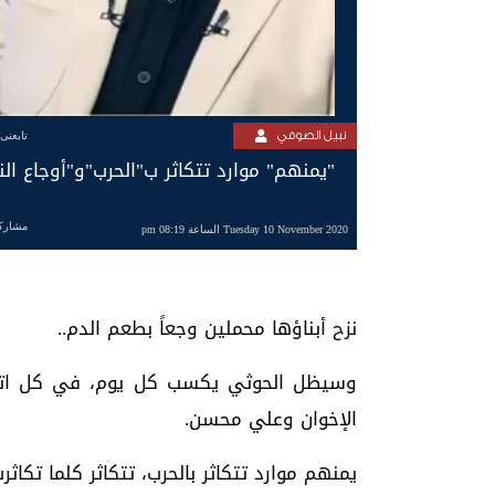
نبيل الصوفي
تابعنى
‏"يمنهم" موارد تتكاثر ب"الحرب"و"أوجاع الن
مشارك
Tuesday 10 November 2020 الساعة 08:19 pm
نزح أبناؤها محملين وجعاً بطعم الدم..
وسيظل الحوثي يكسب كل يوم، في كل اتج
الإخوان وعلي محسن.
يمنهم موارد تتكاثر بالحرب، تتكاثر كلما تكاثر