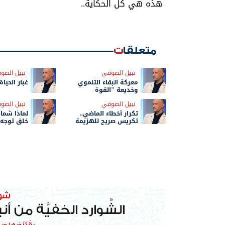
هذه هي كل الحكاية..
متعلقات
نبيل الصوفي
نبيل الصو
معركة البقاء التنموي
غبار الحياة
وخديعة "القوة
المطلقة"!
نبيل الصوفي
نبيل الصو
تكرار أخطاء الماضي..
لماذا شمال
تكريس صريح للهزيمة
خلق توجه
المستمرة