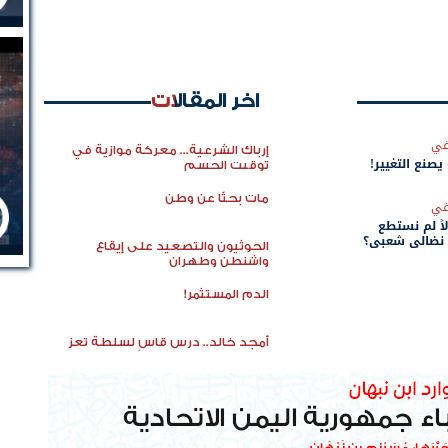
اخر المقالات
في
إرباك الشرعية... معركة موازية في
 يصنع التغيير!
توقيت الحسم
مات بحثًا عن وطن
في
اً لم نستطع
 نضالي شعبي؟
الحوثيون والتصعيد على إيقاع
واشنطن وطهران
الدم المستثمر!
أمجد خالد.. درس قاسٍ لسلطة تعز