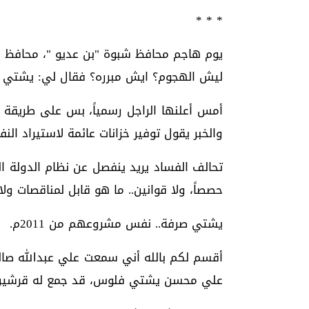
* * *
يوم هاجم محافظ شبوة "بن عديو "، محافظ ح
ليش الهجوم؟ ايش مبرره؟ فقال لي: يشتي يب
أمس أعلنها الراجل رسمياً، بس على طريقة ال
والخبر يقول توفير خزانات عائمة لاستيراد النفط خلال 60
تحالف الفساد يريد ينفصل عن نظام الدولة ال
حصصاً، ولا قوانين.. ما هو قابل لمناقصات ولا
يشتي صرفة.. نفس مشروعهم من 2011م.
علي محسن يشتي فلوس، قد جمع له قرشين و