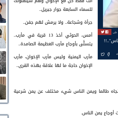
أنت فقط كُن مع الإخوان وهم سينقلونك
للسماء السابعة جوار جبريل..
جرأة وشجاعة.. ولا يرمش لهم جفن..
 على
أمس، الحوثي أخذ 13 قرية في مأرب..
اس"..!!
يتسلَّى بأوجاع مأرب العظيمة الصامدة..
ة
مأرب اليمنية وليس مأرب الإخوان، مأرب
الإخوان حاجة ما لها علاقة بهذه القرى..
اه طالما ويمن الناس شيء مختلف عن يمن شرعية
ت أوجاع يمن الناس.