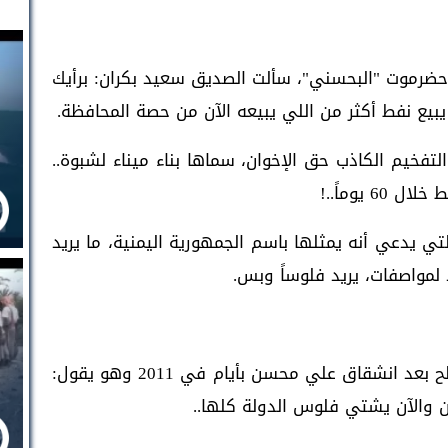
ضرموت "البحسني"، سألت الصديق سعيد بكران: برأيك
يع نفط أكثر من اللي يبيعه الآن من حصة المحافظة.
تفخيم الكاذب حق الإخوان، سماها بناء ميناء لشبوة..
 يوماً..!
تي يدعي أنه يمثلها باسم الجمهورية اليمنية، ما يريد
 لمواصفات، يريد فلوساً وبس.
أقسم لكم بالله أني سمعت علي عبدالله صالح بعد انشقاق علي محسن بأيام في 2011 وهو يقول:
الآن يشتي فلوس الدولة كلها..