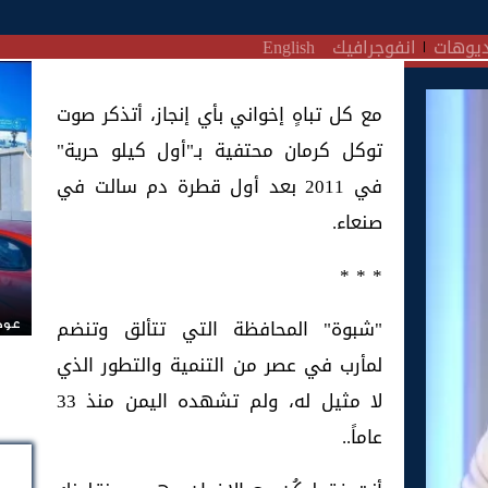
يوهات
انفوجرافيك
English
مع كل تباهٍ إخواني بأي إنجاز، أتذكر صوت
توكل كرمان محتفية بـ"أول كيلو حرية"
في 2011 بعد أول قطرة دم سالت في
صنعاء.
* * *
"شبوة" المحافظة التي تتألق وتنضم
عودة
لمأرب في عصر من التنمية والتطور الذي
لا مثيل له، ولم تشهده اليمن منذ 33
عاماً..