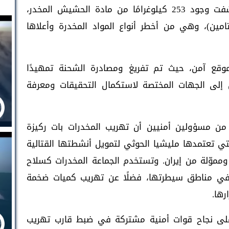
لساعات، مشيرًا إلى أن عملية التفتيش كشفت وجود 253 كيلوغرامًا من مادة الحشيش المخدر،
مفيتامين)، وهي من أخطر أنواع المواد المخدرة وأعلاها
وقع آمن، حيث تم تفريغ ومصادرة الشحنة تمهيدًا
ن إلى الجهات المختصة لاستكمال التحقيقات ومعرفة
من مسؤولين أمنيين أن تهريب المخدرات بات ركيزة
ي تعتمدها مليشيا الحوثي لتمويل أنشطتها القتالية
مموّلة من إيران. وتستخدم الجماعة المخدرات كسلاح
 في مناطق سيطرتها، فضلًا عن تهريب كميات ضخمة
رها.
على نجاح قوات أمنية مشتركة في ضبط قارب تهريب