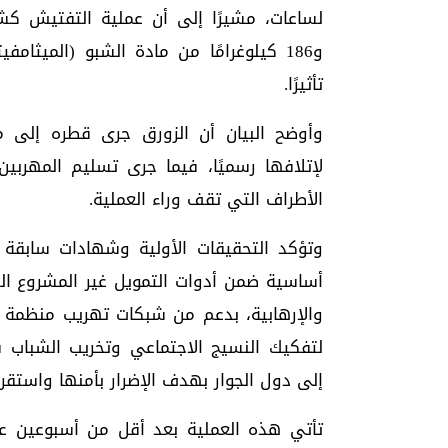
و186 كيلوغرامًا من مادة الشبو (الميثا
تأثيرًا.
وأوضح البيان أن الزورق جرى قطره إلى م
لإتلافها رسميًا، فيما جرى تسليم المهربي
الأطراف التي تقف وراء العملية.
وتؤكد التحقيقات الأولية وشهادات سابقة 
أساسية ضمن أدوات التمويل غير المشروع الت
والإرهابية، بدعم من شبكات تهريب منظمة و
لتفكيك النسيج الاجتماعي وتخريب الشباب
إلى دول الجوار بهدف الإضرار بأمنها واستقرا
تأتي هذه العملية بعد أقل من أسبوعين 