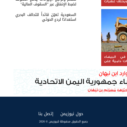
يخلف عشرات
لضبط الإنفاق عبر "السقوف المالية"
السعودية تعيّن قائداً للتحالف البحري
استعدادًا لردع الحوثي
في البيضاء
ات دامية على
(current)
(current)
حول نيوزيمن
إتصل بنا
جميع الحقوق محفوظة لنيوزيمن © 2026