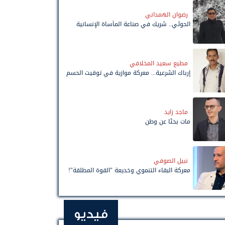
رضوان الهمداني
الحوثي.. شريك في صناعة المأساة الإنسانية
مطيع سعيد المخلافي
إرباك الشرعية... معركة موازية في توقيت الحسم
ماجد زايد
مات بحثًا عن وطن
نبيل الصوفي
معركة البقاء التنموي وخديعة "القوة المطلقة"!
فيديو