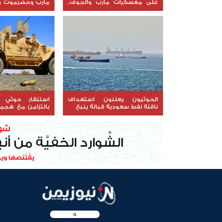
على معسكرات مأرب والجوف..
مأرب وحضرموت و
والدفاع تتوعد بالرد
القتلى والجرحى
الحوثيون يعلنون استهداف
استنفار حوثي 
ناقلة نفط سعودية قبالة ينبع
بالتزامن مع هجم
مأرب