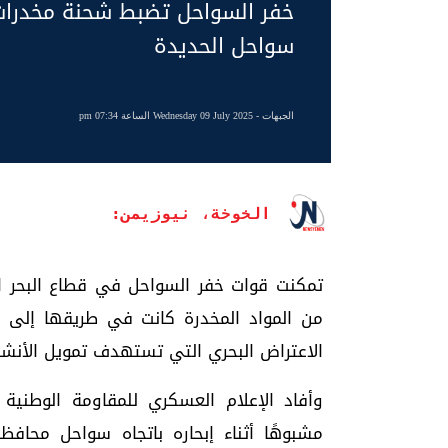
خفر السواحل تضبط شحنة مخدرات
سواحل الحديدة
الجبهات
- Wednesday 09 July 2025 الساعة 07:34 pm
الخوخة، نيوزيمن:
تمكنت قوات خفر السواحل في قطاع البحر ال
من المواد المخدرة كانت في طريقها إلى مل
الاعتراض البحري التي تستهدف تمويل الأنشطة
وأفاد الإعلام العسكري للمقاومة الوطنية 
مشبوهًا أثناء إبحاره باتجاه سواحل محاف