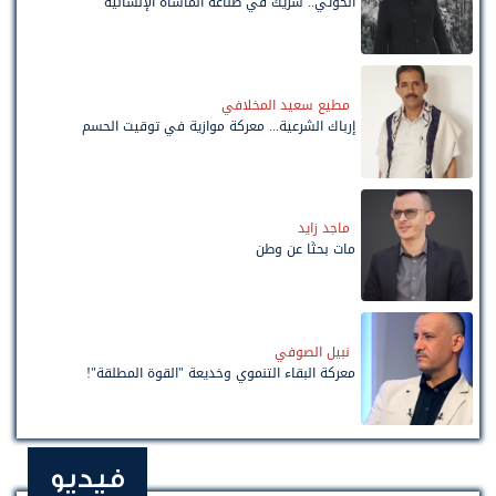
الحوثي.. شريك في صناعة المأساة الإنسانية
مطيع سعيد المخلافي
إرباك الشرعية... معركة موازية في توقيت الحسم
ماجد زايد
مات بحثًا عن وطن
نبيل الصوفي
معركة البقاء التنموي وخديعة "القوة المطلقة"!
فيديو