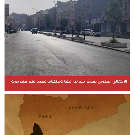
الانتقالي الجنوبي يصعّد ميدانيًا رفضًا لاستئناف تصدير نفط حضرموت