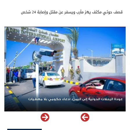
قصف حوثي مكثف يهز مأرب ويسفر عن مقتل وإصابة 24 شخص
عودة الرحلات الدولية إلى اليمن.. ادعاء حكومي بلا معطيات