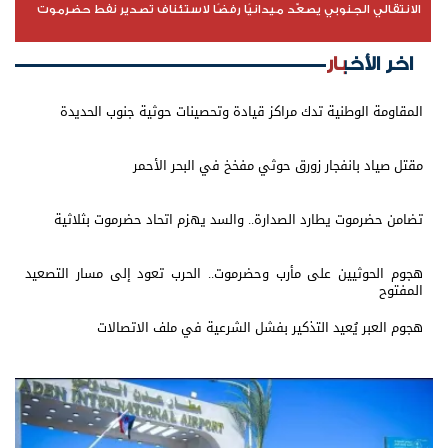
الانتقالي الجنوبي يصعّد ميدانيًا رفضًا لاستئناف تصدير نفط حضرموت
اخر الأخبار
المقاومة الوطنية تدك مراكز قيادة وتحصينات حوثية جنوب الحديدة
مقتل صياد بانفجار زورق حوثي مفخخ في البحر الأحمر
تضامن حضرموت يطارد الصدارة.. والسد يهزم اتحاد حضرموت بثلاثية
هجوم الحوثيين على مأرب وحضرموت.. الحرب تعود إلى مسار التصعيد
المفتوح
هجوم العبر يُعيد التذكير بفشل الشرعية في ملف الاتصالات