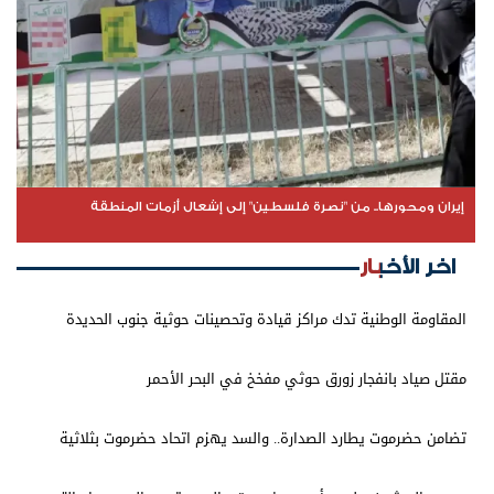
إيران ومحورها.. من "نصرة فلسطين" إلى إشعال أزمات المنطقة
اخر الأخبار
المقاومة الوطنية تدك مراكز قيادة وتحصينات حوثية جنوب الحديدة
مقتل صياد بانفجار زورق حوثي مفخخ في البحر الأحمر
تضامن حضرموت يطارد الصدارة.. والسد يهزم اتحاد حضرموت بثلاثية