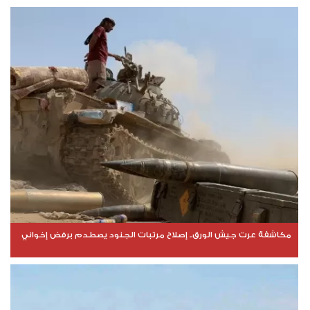
مكاشفة عرت جيش الورق.. إصلاح مرتبات الجنود يصطدم برفض إخواني