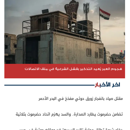
هجوم العبر يُعيد التذكير بفشل الشرعية في ملف الاتصالات
اخر الأخبار
مقتل صياد بانفجار زورق حوثي مفخخ في البحر الأحمر
تضامن حضرموت يطارد الصدارة.. والسد يهزم اتحاد حضرموت بثلاثية
دفاع شبوة تطلق عملية "الرد السريع" ضد مواقع حوثية في حريب