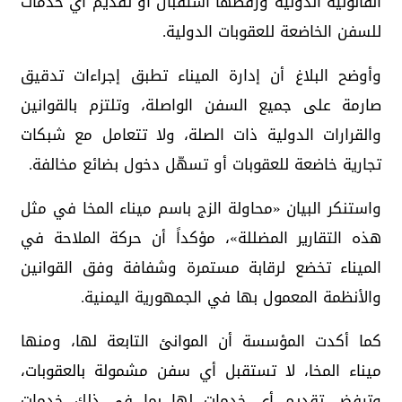
القانونية الدولية ورفضها استقبال أو تقديم أي خدمات
للسفن الخاضعة للعقوبات الدولية.
وأوضح البلاغ أن إدارة الميناء تطبق إجراءات تدقيق
صارمة على جميع السفن الواصلة، وتلتزم بالقوانين
والقرارات الدولية ذات الصلة، ولا تتعامل مع شبكات
تجارية خاضعة للعقوبات أو تسهّل دخول بضائع مخالفة.
واستنكر البيان «محاولة الزج باسم ميناء المخا في مثل
هذه التقارير المضللة»، مؤكداً أن حركة الملاحة في
الميناء تخضع لرقابة مستمرة وشفافة وفق القوانين
والأنظمة المعمول بها في الجمهورية اليمنية.
كما أكدت المؤسسة أن الموانئ التابعة لها، ومنها
ميناء المخا، لا تستقبل أي سفن مشمولة بالعقوبات،
وترفض تقديم أي خدمات لها بما في ذلك خدمات