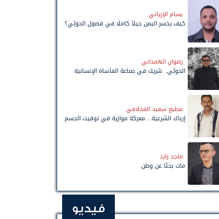
بسام الإرياني
كيف يخسر اليمن جيلاً كاملًا في فصول الحوثي؟
رضوان الهمداني
الحوثي.. شريك في صناعة المأساة الإنسانية
مطيع سعيد المخلافي
إرباك الشرعية... معركة موازية في توقيت الحسم
ماجد زايد
مات بحثًا عن وطن
فيديو