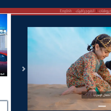
يوهات
انفوجرافيك
English
التالى
عودة
أطفال الإمارات