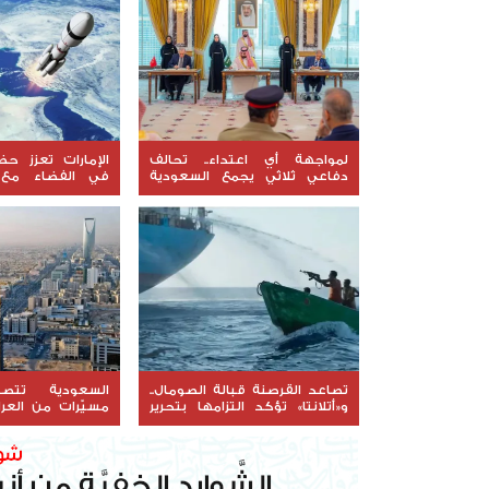
لمواجهة أي اعتداء.. تحالف
الإمارات تعزز حض
دفاعي ثلاثي يجمع السعودية
في الفضاء مع 
وتركيا وباكستان
"ليوناف-1"
تصاعد القرصنة قبالة الصومال..
السعودية تتص
و«أتلانتا» تؤكد التزامها بتحرير
مسيّرات من العرا
السفن المحتجزة
يسارعون لتبني الع