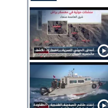
أنفاق الحوثي السرية .. انفجارات تكشف
ماتخفيه الجبال
إنقاذ طاقم السفينة الهندية .. المقاومة