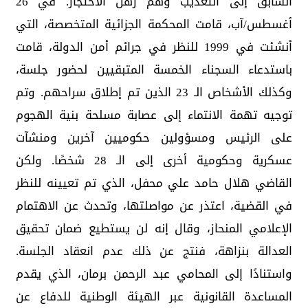
السابق إلى التعذيب وهم رهن الاحتجاز. في 26
أغسطس/آب، قامت المحكمة الجزائية المتخصصة، التي
أنشئت في 1999 للنظر في جرائم أمن الدولة، قامت
باستدعاء السجناء الخمسة المتبقيين لحضور جلسة،
وكذلك الأشخاص الـ 23 الذين تم إطلاق سراحهم. وتم
توجيه تهمة الانتماء إلى عصابة مسلحة بنية الهجوم
على الرئيس ومسؤولين حكوميين آخرين ومنشآت
عسكرية وحكومية أخرى إلى الـ 28 شخصًا. ولكن
القاضي هلال حامد علي محفل، الذي تم تعيينه للنظر
في القضية، اعتذر عن مواصلتها، وتحدث عن الاهتمام
الإعلامي المنحاز، وقال إنه لن يستطيع ضمان تحقيق
العدالة بنزاهة، فنتج عن ذلك عدم انعقاد الجلسة.
واستنادًا إلى المحامي عبد الرحمن برمان، الذي يقدم
المساعدة القانونية عبر الهيئة الوطنية للدفاع عن