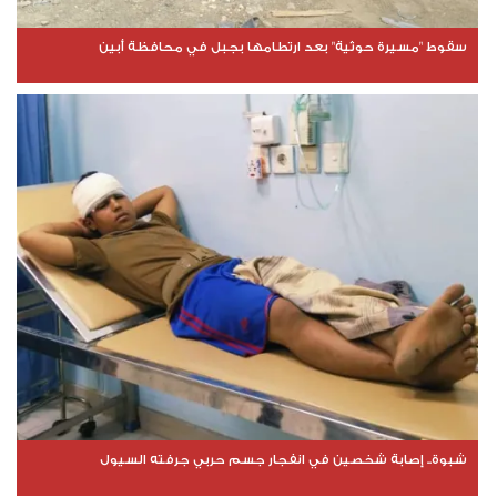
سقوط "مسيرة حوثية" بعد ارتطامها بجبل في محافظة أبين
شبوة.. إصابة شخصين في انفجار جسم حربي جرفته السيول