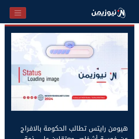
هيومن رايتس تطالب الحكومة بالافراج
عن خمسة أشخاص معتقلين على ذمة