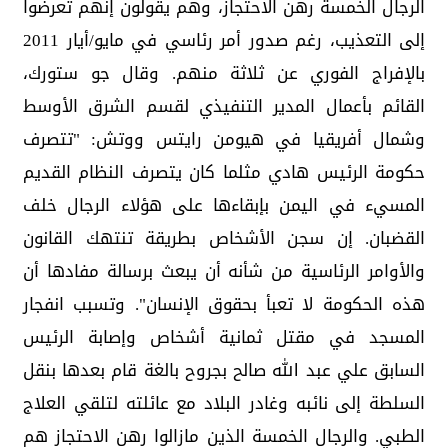
الرجال الخمسة رهن الاحتجاز، وهم يقولون إنهم تعرضوا
إلى التعذيب، رغم صدور أمر رئاسي في مايو/أيار 2011
بالإفراج الفوري عن ثلاثة منهم. وقال جو ستورك،
القائم بأعمال المدير التنفيذي لقسم الشرق الأوسط
وشمال أفريقيا في هيومن رايتس ووتش: "تتصرف
حكومة الرئيس هادي مثلما كان يتصرف النظام القديم
المسيء في اليمن بإبقاءها على هؤلاء الرجال خلف
القضبان. إن سجن الأشخاص بطريقة تنتهك القانون
والأوامر الرئاسية من شأنه أن يبعث برسالة مفادها أن
هذه الحكومة لا تعبأ بحقوق الإنسان". وتسبب انفجار
المسجد في مقتل ثمانية أشخاص وإصابة الرئيس
السابق علي عبد الله صالح بجروح بالغة قام بعدها بنقل
السلطة إلى نائبه وغادر البلاد مع عائلته لتلقي العلاج
الطبي. والرجال الخمسة الذين مازالوا رهن الاحتجاز هم