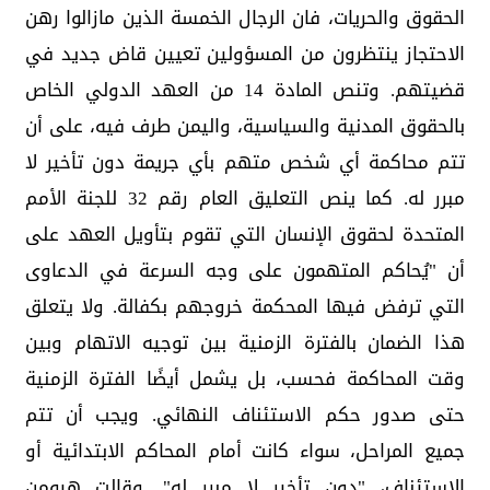
الحقوق والحريات، فان الرجال الخمسة الذين مازالوا رهن
الاحتجاز ينتظرون من المسؤولين تعيين قاض جديد في
قضيتهم. وتنص المادة 14 من العهد الدولي الخاص
بالحقوق المدنية والسياسية، واليمن طرف فيه، على أن
تتم محاكمة أي شخص متهم بأي جريمة دون تأخير لا
مبرر له. كما ينص التعليق العام رقم 32 للجنة الأمم
المتحدة لحقوق الإنسان التي تقوم بتأويل العهد على
أن "يُحاكم المتهمون على وجه السرعة في الدعاوى
التي ترفض فيها المحكمة خروجهم بكفالة. ولا يتعلق
هذا الضمان بالفترة الزمنية بين توجيه الاتهام وبين
وقت المحاكمة فحسب، بل يشمل أيضًا الفترة الزمنية
حتى صدور حكم الاستئناف النهائي. ويجب أن تتم
جميع المراحل، سواء كانت أمام المحاكم الابتدائية أو
الاستئناف، "دون تأخير لا مبرر له". وقالت هيومن