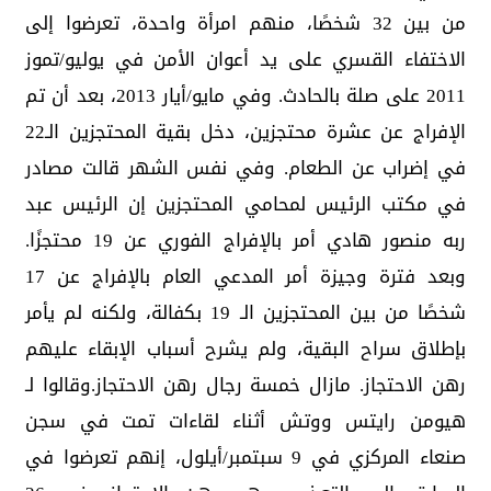
من بين 32 شخصًا، منهم امرأة واحدة، تعرضوا إلى
الاختفاء القسري على يد أعوان الأمن في يوليو/تموز
2011 على صلة بالحادث. وفي مايو/أيار 2013، بعد أن تم
الإفراج عن عشرة محتجزين، دخل بقية المحتجزين الـ22
في إضراب عن الطعام. وفي نفس الشهر قالت مصادر
في مكتب الرئيس لمحامي المحتجزين إن الرئيس عبد
ربه منصور هادي أمر بالإفراج الفوري عن 19 محتجزًا.
وبعد فترة وجيزة أمر المدعي العام بالإفراج عن 17
شخصًا من بين المحتجزين الـ 19 بكفالة، ولكنه لم يأمر
بإطلاق سراح البقية، ولم يشرح أسباب الإبقاء عليهم
رهن الاحتجاز. مازال خمسة رجال رهن الاحتجاز.وقالوا لـ
هيومن رايتس ووتش أثناء لقاءات تمت في سجن
صنعاء المركزي في 9 سبتمبر/أيلول، إنهم تعرضوا في