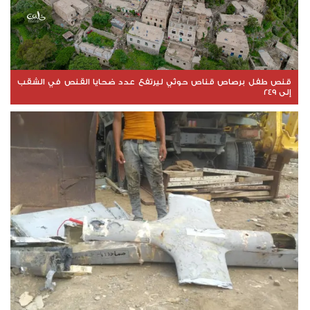
قنص طفل برصاص قناص حوثي ليرتفع عدد ضحايا القنص في الشقب
إلى 249