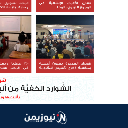
تسارع الأعمال الإنشائية في
المجمع التربوي بالمخا
مصابة بالإسهالات
بداية أبريل
شعراء الحديدة يحيون أمسية
350 معلماً وم
بمناسبة ذكرى تأسيس المقاومة
في المخا.. ست
الوطنية
التضحية في سب
الأطفال