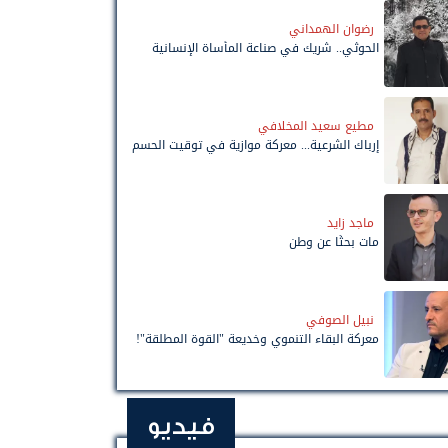
رضوان الهمداني
الحوثي.. شريك في صناعة المأساة الإنسانية
مطيع سعيد المخلافي
إرباك الشرعية... معركة موازية في توقيت الحسم
ماجد زايد
مات بحثًا عن وطن
نبيل الصوفي
معركة البقاء التنموي وخديعة "القوة المطلقة"!
فيديو