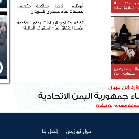
المخا.. تسجيل نحو 227 حالة
أبوظبي.. تأجيل محاكمة متهمين
 المائية منذ
بصفقات عتاد عسكري للسودان
تضخم وتراجع الإيرادات يدفع الحكومة
لضبط الإنفاق عبر "السقوف المالية"
علمة متطوعين
 سنوات من
يل مستقبل
(current)
(current)
حول نيوزيمن
إتصل بنا