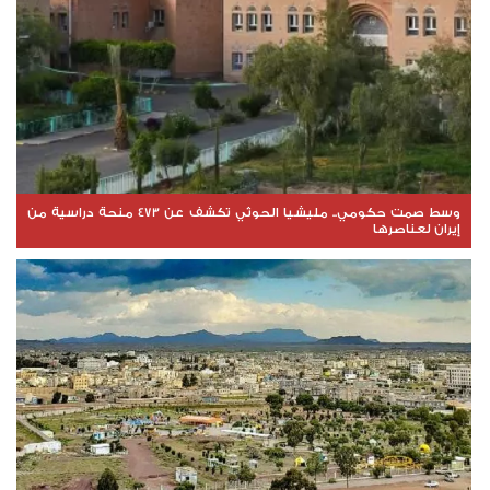
وسط صمت حكومي.. مليشيا الحوثي تكشف عن 473 منحة دراسية من
إيران لعناصرها