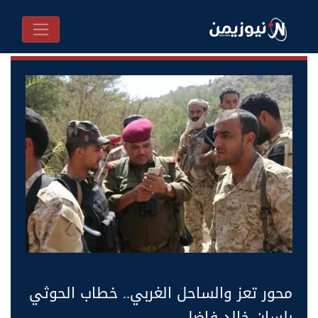
محور تعز والساحل الغربي.. خطاب الحوثي
بلسان خالد فاضل