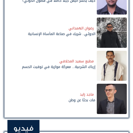
كيف يخسر اليمن جيلاً كاملًا في فصول الحوثي؟
رضوان الهمداني
الحوثي.. شريك في صناعة المأساة الإنسانية
مطيع سعيد المخلافي
إرباك الشرعية... معركة موازية في توقيت الحسم
ماجد زايد
مات بحثًا عن وطن
فيديو