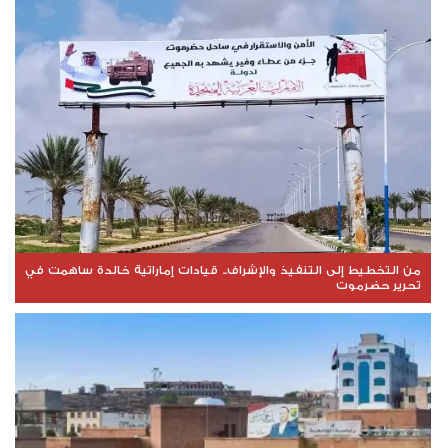
من التخطيط إلى التنفيذ والإشراف.. قيادات إماراتية خالدة ساهمت في
تحرير حضرموت