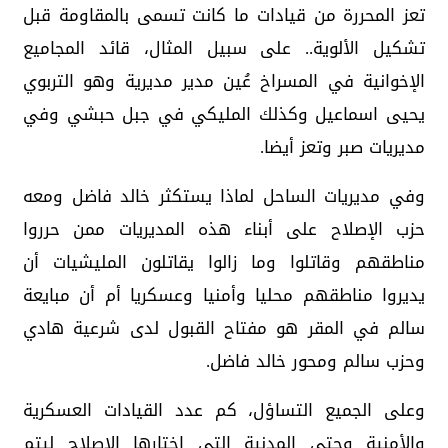
تعز المحررة من قيادات ما كانت تسمى بالمقاومة قبل
تشكيل الألوية.. على سبيل المثال، قائد المجاميع
الإخوانية في المسراخ عُين مدير مديرية وهو التربوي
يحيى اسماعيل وكذلك المليكي في جبل حبشي وفي
مديريات صبر وتعز أيضا.
وفي مديريات الساحل لماذا يستكثر خالد فاضل ومعه
حزب الإصلاح على أبناء هذه المديريات ممن حرروا
مناطقهم وقاتلوا وما زالوا يقاتلون المليشيات أن
يديروا مناطقهم محليا وأمنيا وعسكريا أم أن مبايعة
سالم في المقر هو مفتاح القبول لدى شرعية هادي
وحزب سالم ومحور خالد فاضل.
وعلى الجميع التساؤل، كم عدد القيادات العسكرية
والأمنية وحتى المدنية التي اختارها الإصلاح ليتم