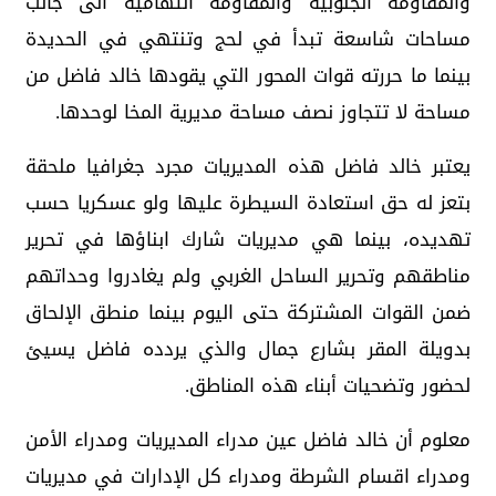
والمقاومة الجنوبية والمقاومة التهامية الى جانب
مساحات شاسعة تبدأ في لحج وتنتهي في الحديدة
بينما ما حررته قوات المحور التي يقودها خالد فاضل من
مساحة لا تتجاوز نصف مساحة مديرية المخا لوحدها.
يعتبر خالد فاضل هذه المديريات مجرد جغرافيا ملحقة
بتعز له حق استعادة السيطرة عليها ولو عسكريا حسب
تهديده، بينما هي مديريات شارك ابناؤها في تحرير
مناطقهم وتحرير الساحل الغربي ولم يغادروا وحداتهم
ضمن القوات المشتركة حتى اليوم بينما منطق الإلحاق
بدويلة المقر بشارع جمال والذي يردده فاضل يسيئ
لحضور وتضحيات أبناء هذه المناطق.
معلوم أن خالد فاضل عين مدراء المديريات ومدراء الأمن
ومدراء اقسام الشرطة ومدراء كل الإدارات في مديريات