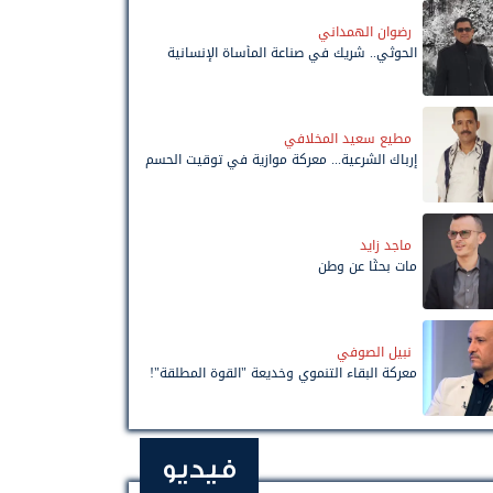
رضوان الهمداني
الحوثي.. شريك في صناعة المأساة الإنسانية
مطيع سعيد المخلافي
إرباك الشرعية... معركة موازية في توقيت الحسم
ماجد زايد
مات بحثًا عن وطن
نبيل الصوفي
معركة البقاء التنموي وخديعة "القوة المطلقة"!
فيديو