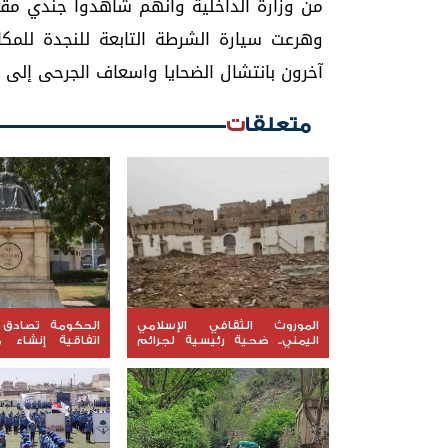
من وزارة الداخلية وانهم شاهدوا جندي مقت
وهرعت سيارة الشرطة التابعة للنجدة للمك
آخرون بانتشال الضحايا واسعاف الجرحى إلى
متعلقات
الموروث الثقافي الإسلامي
الحكومة تصادق 
اليمني.. ضحية رئيسية لجرائم
اتفاقية إنشاء م
الحوثي (تقرير رصد)
الخليجي ومشروعين