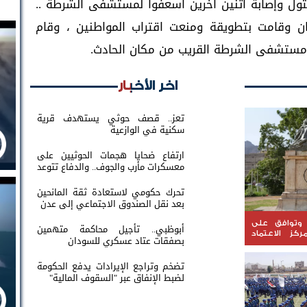
ول وإصابة اثنين اخرين اسعفوا لمستشفى الشرطة ..
ان وقامت بتطويقة ومنعت اقتراب المواطنين ، وقام
 مستشفى الشرطة القريب من مكان الحادث.
اخر الأخبار
تعز.. قصف حوثي يستهدف قرية
سكنية في الوازعية
ارتفاع ضحايا هجمات الحوثيين على
معسكرات مأرب والجوف.. والدفاع تتوعد
بالرد
تحرك حكومي لاستعادة ثقة المانحين
بعد نقل الصندوق الاجتماعي إلى عدن
وتوافق على
أبوظبي.. تأجيل محاكمة متهمين
ركز الاعتماد
بصفقات عتاد عسكري للسودان
 للمياه
تضخم وتراجع الإيرادات يدفع الحكومة
لضبط الإنفاق عبر "السقوف المالية"