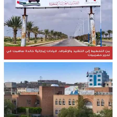
من التخطيط إلى التنفيذ والإشراف.. قيادات إماراتية خالدة ساهمت في
تحرير حضرموت