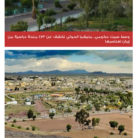
وسط صمت حكومي.. مليشيا الحوثي تكشف عن 473 منحة دراسية من
إيران لعناصرها