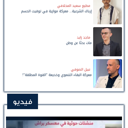
مطيع سعيد المخلافي
إرباك الشرعية... معركة موازية في توقيت الحسم
ماجد زايد
مات بحثًا عن وطن
نبيل الصوفي
معركة البقاء التنموي وخديعة "القوة المطلقة"!
فيديو