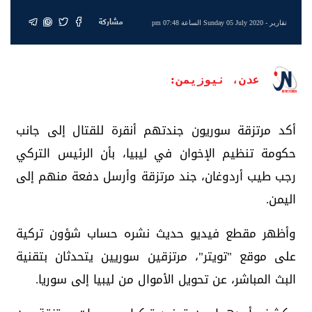
مشاركة
تقارير
- Sunday 05 July 2020 الساعة 07:48 pm
عدن، نيوزيمن:
أكد مرتزقة سوريون جندتهم أنقرة للقتال إلى جانب
حكومة تنظيم الإخوان في ليبيا، بأن الرئيس التركي
رجب طيب أردوغان، جند مرتزقة وأرسل دفعة منهم إلى
اليمن.
وأظهر مقطع فيديو حديث نشره حساب شؤون تركية
على موقع "تويتر"، مرتزقين سوريين يتحدثان بتقنية
البث المباشر، عن تحويل الأموال من ليبيا إلى سوريا.