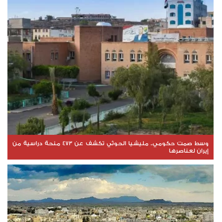
وسط صمت حكومي.. مليشيا الحوثي تكشف عن 473 منحة دراسية من
إيران لعناصرها