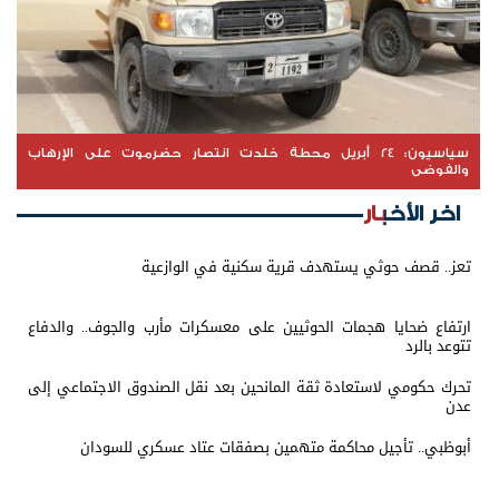
سياسيون: 24 أبريل محطة خلدت انتصار حضرموت على الإرهاب
والفوضى
اخر الأخبار
تعز.. قصف حوثي يستهدف قرية سكنية في الوازعية
ارتفاع ضحايا هجمات الحوثيين على معسكرات مأرب والجوف.. والدفاع
تتوعد بالرد
تحرك حكومي لاستعادة ثقة المانحين بعد نقل الصندوق الاجتماعي إلى
عدن
أبوظبي.. تأجيل محاكمة متهمين بصفقات عتاد عسكري للسودان