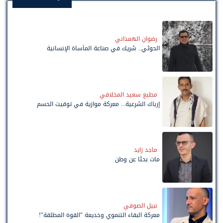
رضوان الهمداني
الحوثي.. شريك في صناعة المأساة الإنسانية
مطيع سعيد المخلافي
إرباك الشرعية... معركة موازية في توقيت الحسم
ماجد زايد
مات بحثًا عن وطن
نبيل الصوفي
معركة البقاء التنموي وخديعة "القوة المطلقة"!