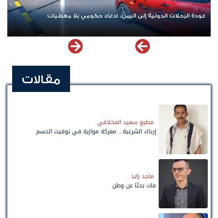
بلا معطيات
اشترك الآن في قناة الواتساب لـ نيوزيمن
مقالات
مطيع سعيد المخلافي
إرباك الشرعية... معركة موازية في توقيت الحسم
ماجد زايد
مات بحثًا عن وطن