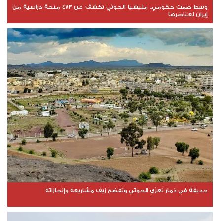
وسط صمت حكومي.. مليشيا الحوثي تكشف عن 473 منحة دراسية من
إيران لعناصرها
حديقة في ذمار تعرّي الحوثي وتفضح زيف مشاريعه وإنجازاته