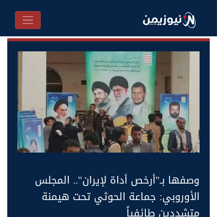
وصفها بـ"أرخص أداة لإيران".. المجلس
الأوروبي: جماعة الحوثي تحت هيمنة
متشددين طائفياً