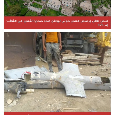
قنص طفل برصاص قناص حوثي ليرتفع عدد ضحايا القنص في الشقب
إلى 249