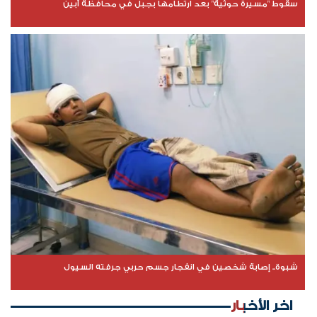
سقوط "مسيرة حوثية" بعد ارتطامها بجبل في محافظة أبين
شبوة.. إصابة شخصين في انفجار جسم حربي جرفته السيول
اخر الأخبار