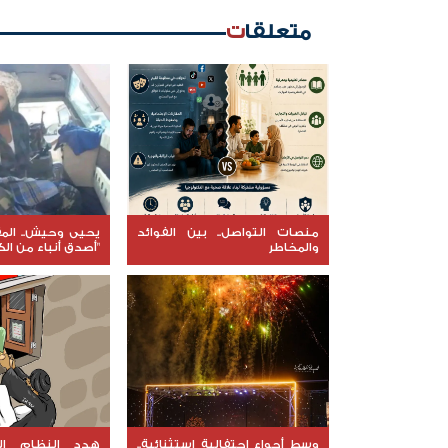
متعلقات
منصات التواصل.. بين الفوائد
يحيى وحيش.. المق
والمخاطر
"أصدق أنباء من ال
وسط أجواء احتفالية استثنائية..
هدد النظام الإي