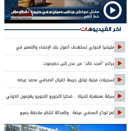
مقتل مواطن ونهب سيارته في جريمة تقطع على
خط العبر
اخر الفيديوهات
مليشيا الحوثي تستهدف أصول بنك الإنشاء والتعمير في
صنعاء
جرائم "أمجد خالد" من عدن إلى حضرموت..
تسجيلات مرئية توثق جريمة اغتيال الصحفي محمد عيضه
سرقة ممنهجة للحياة .. ضحايا التجويع التجويع يهزمون الخوثي
تعز تودّع الصحفي عيضة.. والعدالة تنتظر ملاحقة جميع
المتورطين